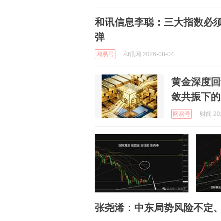
和讯信息李聪：三大指数必
弹
网易号
和讯网 2026-08-04
黄金深度回
敛共振下的
网易号
财闻 202
张尧浠：中东局势风险不定