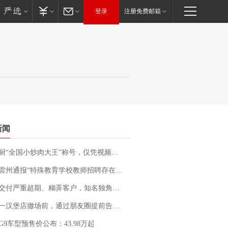
登录
注册免费邮箱
新闻
“全国小炒肉大王”称号，仅凭视频评出？中国烹饪协会回应
通报“特殊教育学校教师招聘存在违规行为”：已启动问责程序 副校长被停职
期、糊弄客户，知名独角兽车企创始人回应：都没证据，将依法采取措施，“本人长期与美国交管局保持沟通，对方表示肯定”
撤场前，通过朋友圈提前告知逐一退费，有顾客仅剩1元也全被退回，分文不少；顾客：言而有信，让人感动
G9车型预售价公布：43.98万起