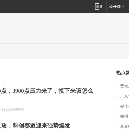
热点
费大厨
40点，3900点压力来了，接下来该怎么
广东雷州
被传交付严重超
 2026-08-06
郑州一汉堡店
反攻，科创赛道迎来强势爆发
享界