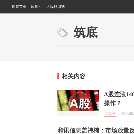
网易首页
应用
无障碍浏览
筑底
相关内容
A股连涨1
操作？
网易号
莉莉和奶奶
和讯信息盖祎楠：市场放量