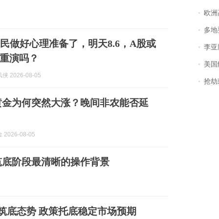
欧洲
多地
股民做好心理准备了，明天8.6，A股或
李亚鹏含泪感谢“
重演吗？
美国
 2026-08-05
抢劫刺死
5黄金为何突然大涨？晚间非农能否延
2026-08-05
筑底阶段最清晰的操作背景
筑底态势 政策托底稳定市场预期