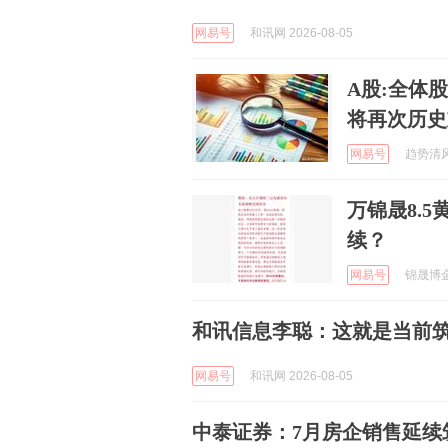
网易号
和讯网 2026-08-05
A股:全体
将再次历史
网易号
趋势清风侠
万锦晟8.
续？
网易号
锦晟博金 
和讯信息李聪：这就是当前
网易号
和讯网 2026-08-05
中泰证券：7月房企销售延续