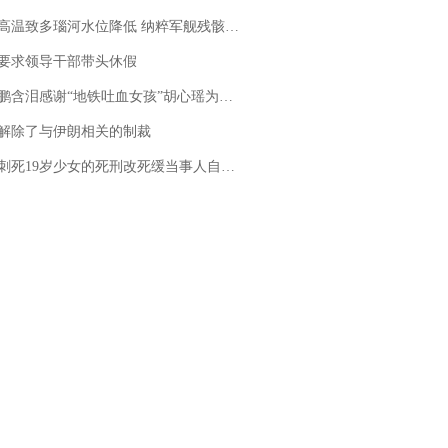
高温致多瑙河水位降低 纳粹军舰残骸重见天日
要求领导干部带头休假
地铁吐血女孩”胡心瑶为嫣然天使捐99999元：这份捐赠太沉重，尊重其捐赠意愿，个人向胡心瑶和她的病友之家各捐赠99999元
解除了与伊朗相关的制裁
19岁少女的死刑改死缓当事人自述：出狱11年间始终刻意躲避被害人家属