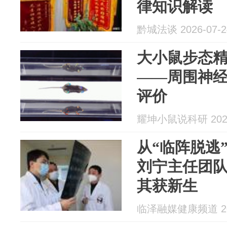
律知识解读
黔城法谈 2026-07-2
大小鼠步态
——周围神
评价
耀坤小鼠说科研 2026
从“临阵脱逃
刘宁主任团
其获新生
临泽融媒健康频道 202