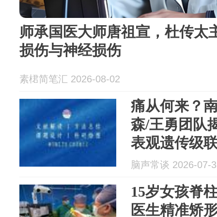
师承国医大师唐祖宣，杜传太主
损伤与神经损伤
素桾简笔汇 2026-08-02
痛从何来？南
森/王勇团队揭示
表观遗传级
痛的新机制
脑声常谈 2026-07-3
15岁女孩脊
医生精准矫形