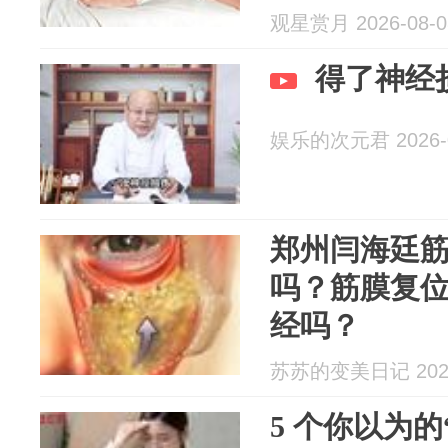
观星赏月 2026-08-0
得了神经
娱乐的次元君 2026-0
郑州闫海廷
吗？筋膜复
经吗？
苏苏的变美日记 2026
5 个你以为