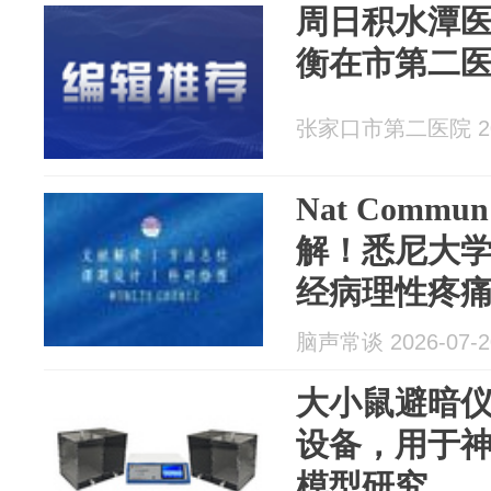
周日积水潭
衡在市第二
张家口市第二医院 202
Nat Com
解！悉尼大
经病理性疼
分子特征
脑声常谈 2026-07-2
大小鼠避暗
设备，用于
模型研究