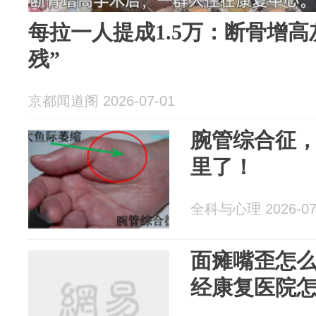
每拉一人提成1.5万：断骨增
残”
京都闻道阁 2026-07-01
腕管综合征
里了！
全科与心理 2026-07
面瘫嘴歪怎
经康复医院