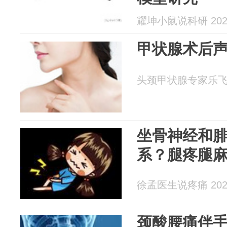
耀坤小鼠说科研 2026
甲状腺术后
头颈甲状腺专家乐飞 20
坐骨神经和
系？腿疼腿
徐孟医生说疼痛 2026
颈酸腰痛伴