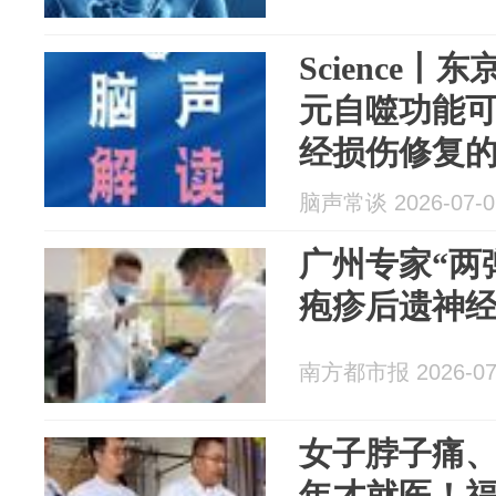
Science
元自噬功能
经损伤修复
脑声常谈 2026-07-0
广州专家“两
疱疹后遗神
南方都市报 2026-07
女子脖子痛
年才就医！