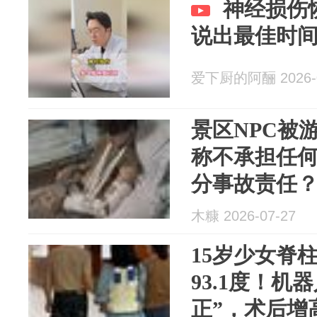
神经损伤
说出最佳时
爱下厨的阿酾 2026-0
景区NPC被
称不承担任
分事故责任
木糠 2026-07-27
15岁少女脊
93.1度！机
正”，术后增