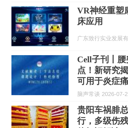
VR神经重塑
床应用
广东致行实业发展有限公
Cell子刊
点！新研究揭
可用于炎症
痛敏干预
脑声常谈 2026-07-2
贵阳车祸腓
行，多级伤