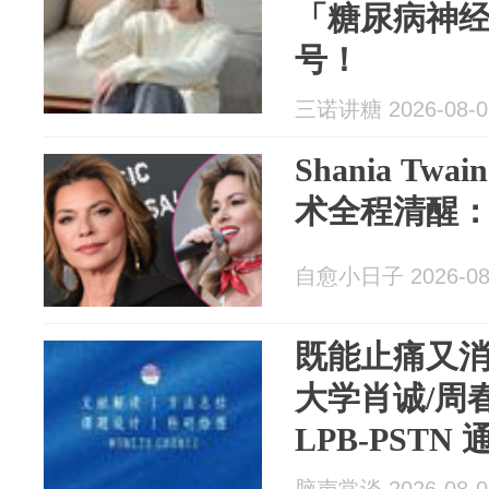
「糖尿病神
号！
三诺讲糖 2026-08-0
Shania Tw
术全程清醒
自愈小日子 2026-08
既能止痛又
大学肖诚/周
LPB-PST
中枢敏化