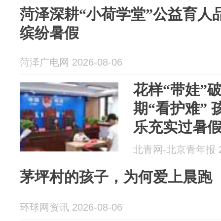
菏泽深耕“小荷学堂”公益育人
缤纷暑假
菏泽广电网 2026-08-06
花样“带娃”
期“看护难”
乐充实过暑
北青网-北京青年报 20
茅坪村的孩子，为何爱上晨跑
环球网资讯 2026-08-06