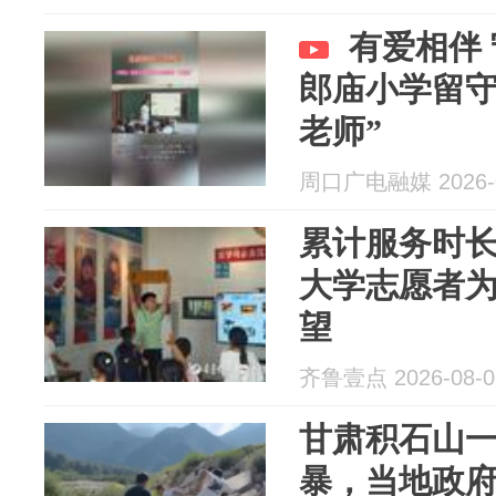
有爱相伴
郎庙小学留守
老师”
周口广电融媒 2026-0
累计服务时
大学志愿者为
望
齐鲁壹点 2026-08-0
甘肃积石山
暴，当地政