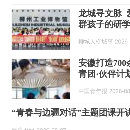
龙城寻文脉 
群孩子的研
柳城人柳城事 2026-0
安徽打造70
青团·伙伴计
中国青年报 2026-08
“青春与边疆对话”主题团课开