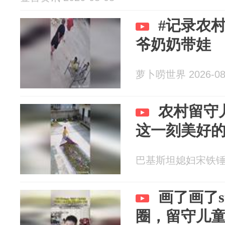
#记录农村
爷奶奶带娃
萝卜唠世界 2026-08
农村留守
这一刻美好
巴基斯坦媳妇宋铁锤 20
画了画了s
圈，留守儿童