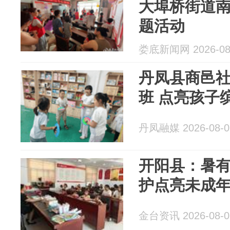
大埠桥街道
题活动
娄底新闻网 2026-08
丹凤县商邑社区 ：暖心公
班 点亮孩子
丹凤融媒 2026-08-0
开阳县：暑有
护点亮未成
金台资讯 2026-08-0