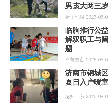
男孩大两三
男孩不是留
扬子晚报 2026-08-0
临朐推行公
解双职工与
题
齐鲁壹点 2026-08-0
济南市钢城
夏日入户暖童
感知山东 2026-08-0