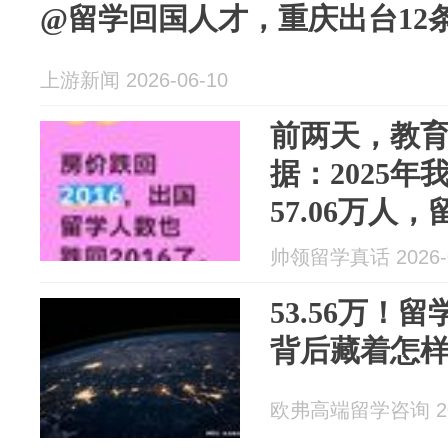
@留学回国人才，重庆出台12
上游新闻 2026-06-10
前两天，教
据：2025
57.06万人，
人
帅领留学真话 2026-0
53.56万！
背后藏着怎
欧弗高端留学咨询 202