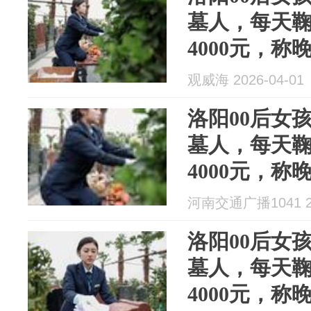
墓人，每天
4000元，
上“一点也不
观威海 2026-04-01
洛阳00后女
墓人，每天
4000元，
上“一点也不
河南交通广播1041 20
洛阳00后女
墓人，每天
4000元，