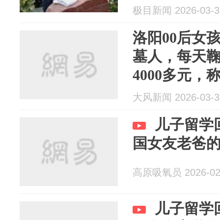
上“一点也不
极目新闻 2026-03-3
洛阳00后女
墓人，每天
4000多元
害怕，“你避
大风新闻 2026-03-3
别人朝思暮想
儿子留学
国女友老爸
高原吸氧员 2026-02
儿子留学