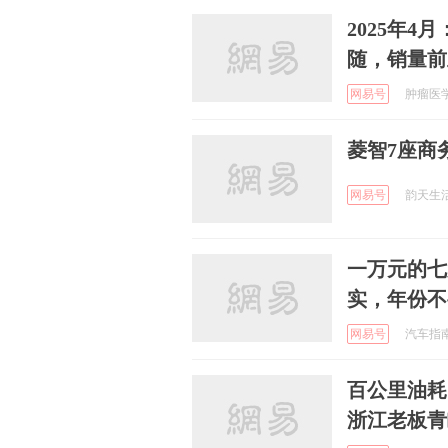
2025年4
随，销量前
网易号
肿瘤医学 
菱智7座商
网易号
韵天生活时
一万元的七
实，年份不
网易号
汽车指南针
百公里油耗7
浙江老板青