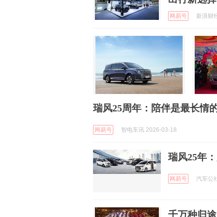
网易号
新浪财经 
瑞风25周年：陪伴是最长情
网易号
智电车讯 2026-03-18
瑞风25年
网易号
汽车公社 
千万种归途