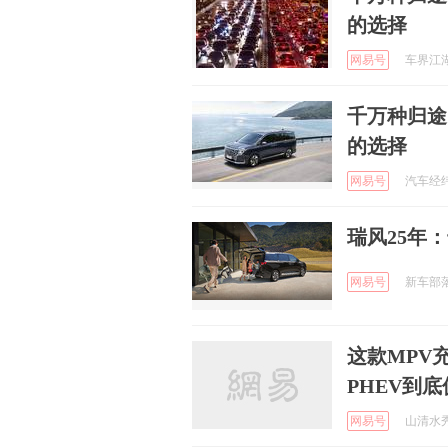
的选择
网易号
车界江湖c
千万种归途
的选择
网易号
汽车经纬网
瑞风25年
网易号
新车部落 
这款MPV
PHEV到
网易号
山清水秀嗯