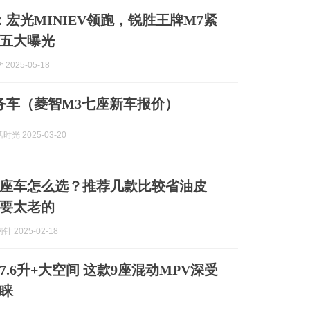
月：宏光MINIEV领跑，锐胜王牌M7紧
五大曝光
2025-05-18
务车（菱智M3七座新车报价）
光 2025-03-20
座车怎么选？推荐几款比较省油皮
要太老的
 2025-02-18
.6升+大空间 这款9座混动MPV深受
睐