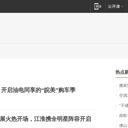
热点
搬家报
开启油电同享的“皖美”购车季
空调
“不
南航一航班疑向乘
展火热开场，江淮携全明星阵容开启
佛山一中学