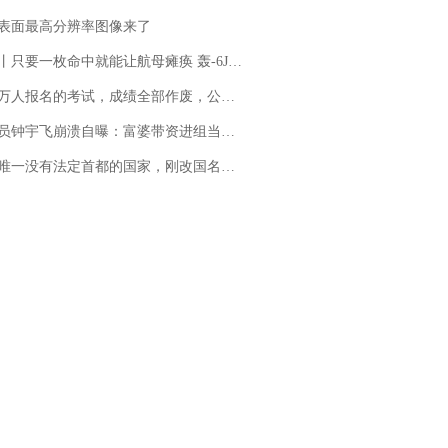
表面最高分辨率图像来了
只要一枚命中就能让航母瘫痪 轰-6J实力有多强？
万人报名的考试，成绩全部作废，公平么？
崩溃自曝：富婆带资进组当女主角，50多集短剧强加60余场吻戏......不敢得罪只能强忍
法定首都的国家，刚改国名，总统就邀请中国大使骑行绕了几乎整个国境线一圈，还曾两次到中国寻根