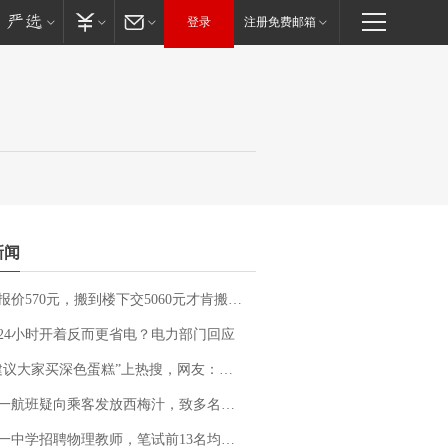
登录
注册免费邮箱
新闻
价570元，搬到楼下交5060元才肯搬上楼！女子傻眼了……
24小时开着反而更省电？电力部门回应
建议大家买深色蛋糕”上热搜，网友：天塌了！
客发放西梅汁，致多名乘客在飞行途中排队上厕所！乘客：机上100多人只有2个厕所；客服回应：并非每架飞机都会发放西梅汁
招聘物理教师，笔试前13名均遭淘汰？教育局：已叫停招聘，成立调查组全面核查