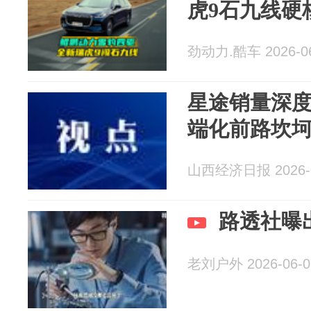
虎9石九线硬
劲动力.酷车 2026-06
星途销量深
端化前路坎
山西经济日报 2026-0
路透社曝
老刘户外 2026-06-0