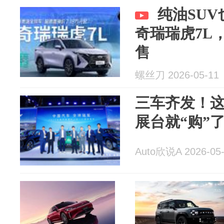
纯油SU
奇瑞瑞虎7L，
售
螺丝刀 2026-05-11
三车齐发！
展台就“购”
Auto欣说A 2026-05