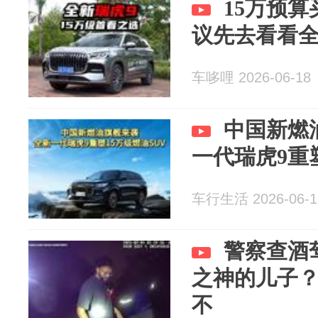
15万预算
议先去看看全
车哆哩 2026-06-18
中国新燃
一代瑞虎9重塑
车行生活 2026-06-1
警察查酒
之神的儿子
不