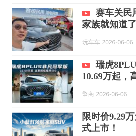
赛车关民
家族就知道
玩车车 2026-06-06
瑞虎8PL
10.69万起
擎商 2026-06-06
限时价9.2
式上市！