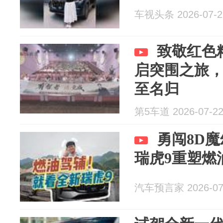
车视头条 2026-07-2
致敬红色
启突围之旅，
至名归
第5车道 2026-07-2
勇闯8D
瑞虎9重塑燃
汽车预言家 2026-07