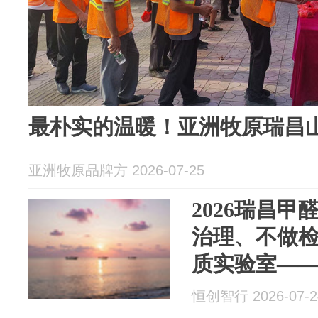
最朴实的温暖！亚洲牧原瑞昌
亚洲牧原品牌方 2026-07-25
2026瑞昌
治理、不做检
质实验室—
中心室内空
恒创智行 2026-07-2