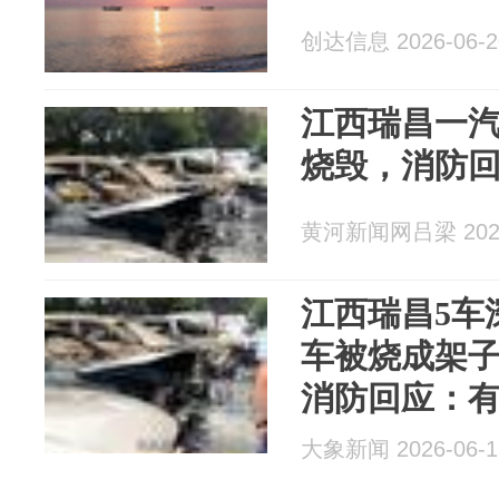
创达信息 2026-06-2
江西瑞昌一汽
烧毁，消防
黄河新闻网吕梁 2026
江西瑞昌5车
车被烧成架
消防回应：
垃圾桶引燃
大象新闻 2026-06-1