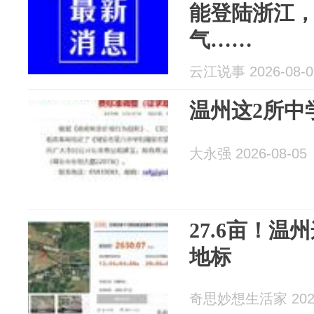
能登陆浙江
气……
云江说事 2026-08-0
温州这2所中
大永强 2026-08-05
27.6亩！
地标
奇思妙想生活家 2026