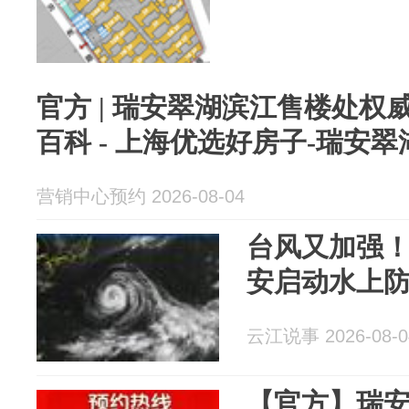
官方 | 瑞安翠湖滨江售楼处权威发
百科 - 上海优选好房子-瑞安
营销中心预约 2026-08-04
台风又加强！
安启动水上
云江说事 2026-08-0
【官方】瑞