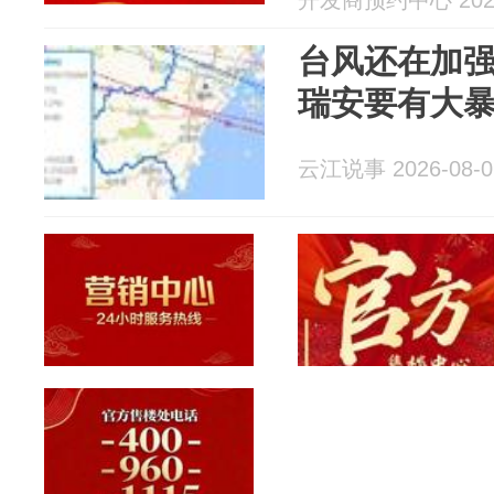
开发商预约中心 2026
台风还在加
瑞安要有大
云江说事 2026-08-0