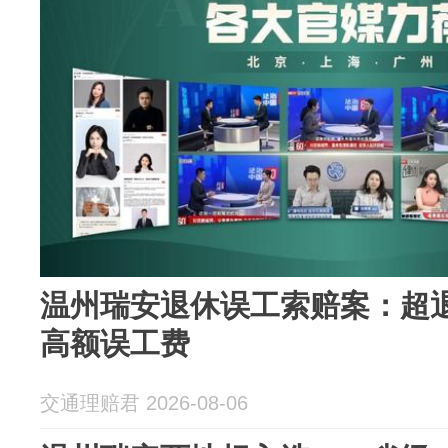
温州瑞安退休误工索赔案：超
高额误工费
交通理赔君 2026-08-06