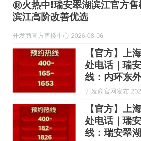
㊖火热中❗瑞安翠湖滨江官方售
滨江高阶改善优选
开发商官方售楼中心 2026-08-06
【官方】上
处电话｜瑞
线：内环东外滩
密海派风貌
开发商官网发布 2026
【官方】上
处电话｜瑞
线：瑞安翠