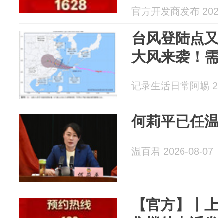
密海派风貌
官方开发商发布 2026
台风登陆点
大风来袭！
记录生活日常阿蜴 202
何莉平已任
温百君 2026-08-07
【官方】丨