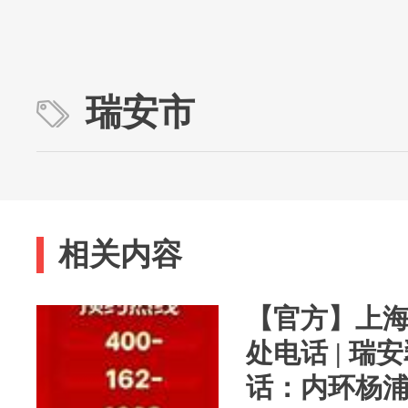
瑞安市
相关内容
【官方】上
处电话 | 
话：内环杨浦