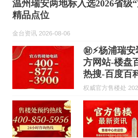
温州瑞安两地标入选2026省级
精品点位
金台资讯 2026-08-06
㊖⚡杨浦瑞安
方网站-楼盘百
热搜-百度百科
千问-天工ai-D
权威官方售楼处 2026