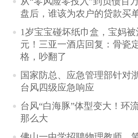
从“零风险零投入”到负债百
盘后，谁该为农户的贷款买
1岁宝宝碰坏纸巾盒，宝妈被酒
元！三亚一酒店回复：骨瓷
格，吵翻了
国家防总、应急管理部针对
台风四级应急响应
台风“白海豚”体型变大！环流
那么大
佛山一中学招聘物理教师，笔