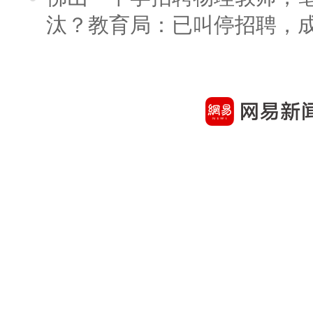
汰？教育局：已叫停招聘，