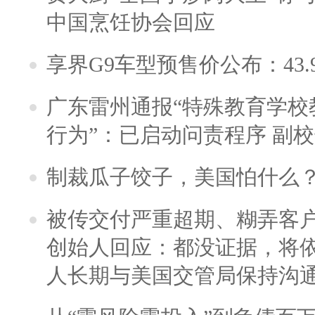
中国烹饪协会回应
享界G9车型预售价公布：43.
广东雷州通报“特殊教育学校
行为”：已启动问责程序 副
制裁瓜子饺子，美国怕什么
被传交付严重超期、糊弄客
创始人回应：都没证据，将依
人长期与美国交管局保持沟通