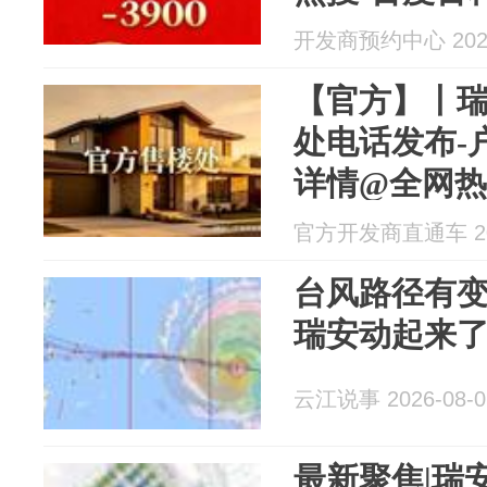
千问-天工ai-D
开发商预约中心 2026
【官方】丨瑞
处电话发布-户
详情@全网
官方开发商直通车 202
台风路径有
瑞安动起来
云江说事 2026-08-0
最新聚焦|瑞