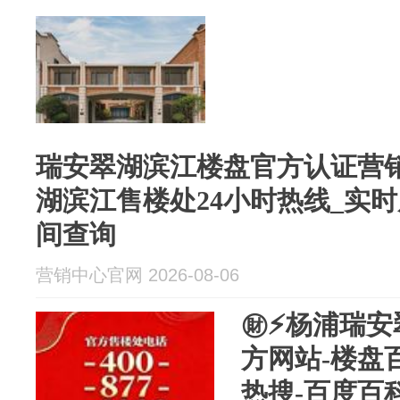
瑞安翠湖滨江楼盘官方认证营销
湖滨江售楼处24小时热线_实
间查询
营销中心官网 2026-08-06
㊖⚡杨浦瑞安
方网站-楼盘百
热搜-百度百科