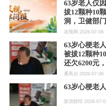
63岁老人仅
拔12颗种1
洞，卫健部
被困水坑，0
农视网 2026-07-06
合力救人｜
63岁心梗老
被拔12颗种1
还欠6200
卫健部门已
番禺台 2026-07-06
63岁心梗老
新浪财经 2026-07-0