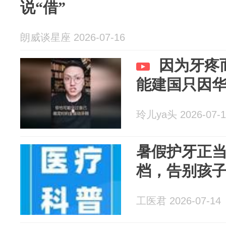
说“借”
朗威谈星座 2026-07-16
因为牙疼
能建国只因
玲儿ya头 2026-07-1
暑假护牙正
档，告别孩
工医君 2026-07-14