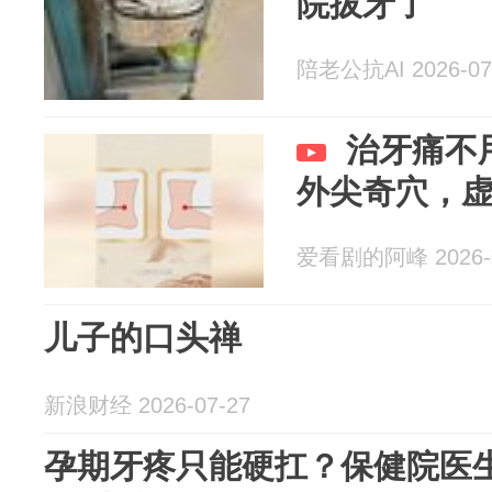
院拔牙了
陪老公抗AI 2026-07
治牙痛不
外尖奇穴，
爱看剧的阿峰 2026-0
儿子的口头禅
新浪财经 2026-07-27
孕期牙疼只能硬扛？保健院医