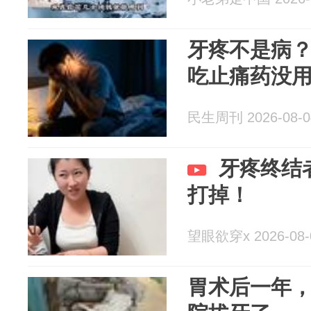
牙疼不是病
吃止痛药没
民生周刊 2026-08-0
牙疼终结
打掉！
望眼欲穿x 2026-08-
胃术后一年，