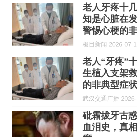
老人牙疼十
知是心脏在
警惕心梗的
极目新闻 2026-07-1
老人“牙疼”
生植入支架救
的非典型症状
当“上火”
武汉交通广播 2026-0
砒霜拔牙古
血泪史，真