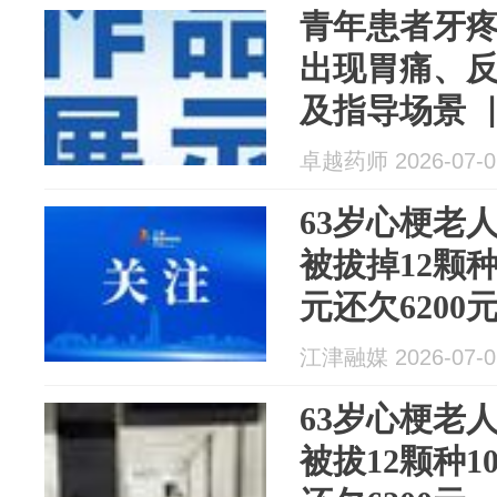
青年患者牙
出现胃痛、
及指导场景 
展大会-情景
卓越药师 2026-07-0
（六）
63岁心梗老
被拔掉12颗种
元还欠620
洞，卫健部
江津融媒 2026-07-0
63岁心梗老
被拔12颗种1