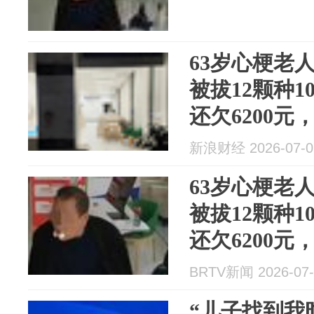
63岁心梗老
被拔12颗种1
还欠6200
新浪财经 2026-07-0
63岁心梗老
被拔12颗种1
还欠6200
卫健部门已
BRTV新闻 2026-07-
“儿子找到我