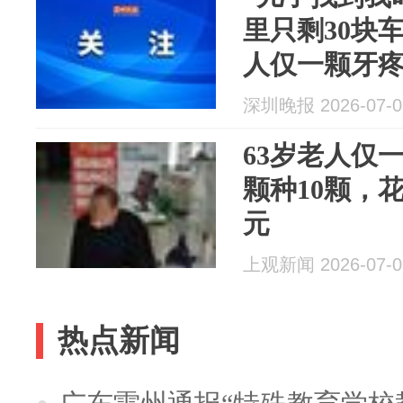
里只剩30块车
人仅一颗牙疼
10颗，刷光18
深圳晚报 2026-07-0
元，卫健部
63岁老人仅
颗种10颗，花1
元
上观新闻 2026-07-0
热点新闻