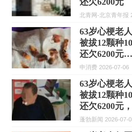
还欠6200元
北青网-北京青年报 20
63岁心梗老
被拔12颗种1
还欠6200
申消费 2026-07-06
63岁心梗老
被拔12颗种1
还欠6200
卫健部门已
蓬勃新闻 2026-07-0