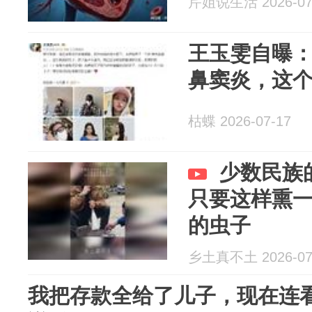
芹姐说生活 2026-07
王玉雯自曝
鼻窦炎，这
枯蝶 2026-07-17
少数民族
只要这样熏
的虫子
乡土真不土 2026-07
我把存款全给了儿子，现在连