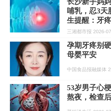
长沙新手妈
哺乳，忍3天
生提醒：牙
散，哺乳期
三湘都市报 2026-07
方案
孕期牙疼别
母婴平安
中国食品报融媒体 202
53岁男子心
熬夜，检查后