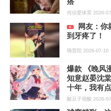
瘩
何侦爱体育 2026-07
网友：你
到牙疼了！
嗨普陀 2026-07-10
爆款 《晚风
知意赵晏沈棠
十年，我有
酸豆子很酸 2026-07