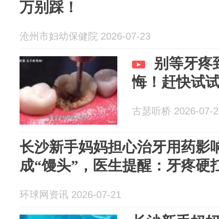
万别踩！
沧州市妇幼保健院 2026-07-23
别等牙疼
悔！赶快试
古瑟听桥 2026-07-2
长沙新手妈妈担心治牙用药影
成“馒头”，医生提醒：牙疼硬
环球网资讯 2026-07-21