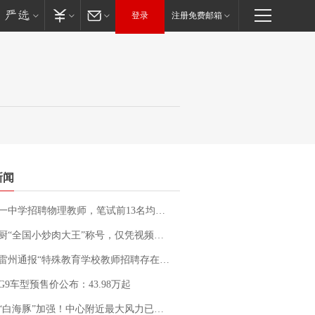
登录
注册免费邮箱
新闻
招聘物理教师，笔试前13名均遭淘汰？教育局：已叫停招聘，成立调查组全面核查
“全国小炒肉大王”称号，仅凭视频评出？中国烹饪协会回应
通报“特殊教育学校教师招聘存在违规行为”：已启动问责程序 副校长被停职
G9车型预售价公布：43.98万起
白海豚”加强！中心附近最大风力已达15级 最新研判