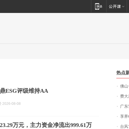
热点
佛山一中学
鼎ESG评级维持AA
费大厨
2026-08-08
广东雷州
享界
23.29万元，主力资金净流出999.61万
台风“