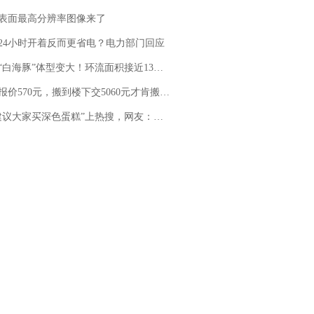
表面最高分辨率图像来了
24小时开着反而更省电？电力部门回应
白海豚”体型变大！环流面积接近13个浙江那么大
价570元，搬到楼下交5060元才肯搬上楼！女子傻眼了……
建议大家买深色蛋糕”上热搜，网友：天塌了！