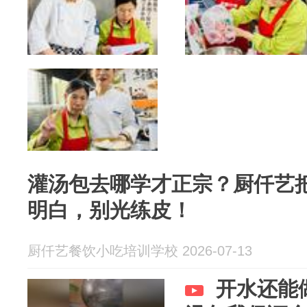
灌汤包去哪学才正宗？厨仟艺
明白，别光练皮！
厨仟艺餐饮小吃培训学校 2026-07-13
开水还能