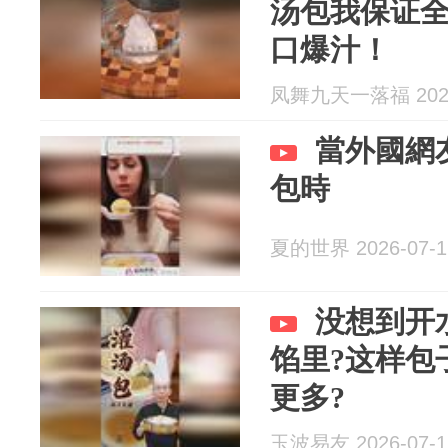
汤包我保证
口爆汁！
凤舞九天一落福 2026
當外國網
包時
夏的世界 2026-07-1
没想到开
馅里?这样包
更多?
玉波易友 2026-07-1