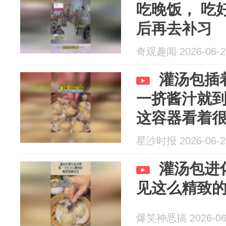
吃晚饭， 吃
后再去补习
奇观趣闻 2026-06-2
灌汤包插
一挤酱汁就
这容器看着
星沙时报 2026-06-2
灌汤包进
见这么精致
爆笑神恶搞 2026-06