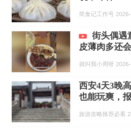
简食记工作号 2026-0
街头偶遇
皮薄肉多还
就叫我小周呀 2026-0
西安4天3晚
也能玩爽，
旅游攻略推荐必看 202