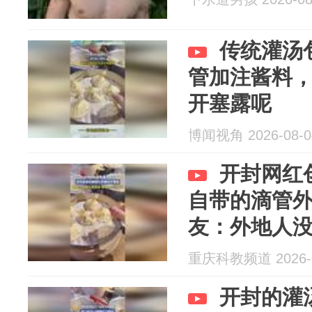
传统灌汤
管加注酱料
开塞露呢
博闻视角 2026-08-0
开封网红
自带的滴管
友：外地人
回见
重庆科教频道 2026-0
开封的灌