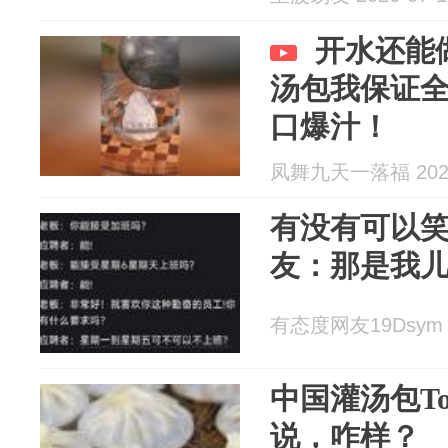
开水还能
汤包我保证
口爆汁！
凤舞九天一落福 2026
有没有可以
友：那是我
有态度网友19Dsym 2
中国灌汤包T
说，咋样？