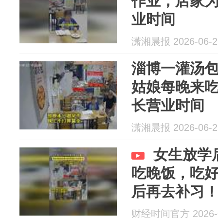
作业，店家
业时间
潇湘晨报 2026-06-2
淄博一灌汤
姑娘每晚来
长营业时间
潇湘晨报 2026-06-2
女生放学
吃晚饭，吃
后再去补习
财经时间官方 2026-0