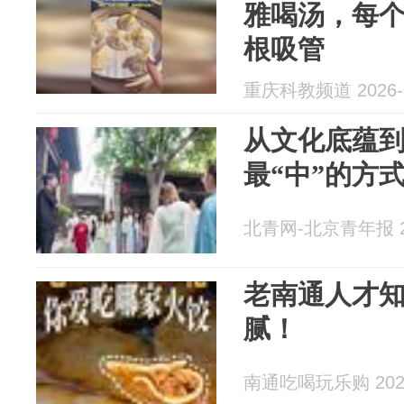
雅喝汤，每
根吸管
重庆科教频道 2026-0
从文化底蕴到
最“中”的方
北青网-北京青年报 20
老南通人才
腻！
南通吃喝玩乐购 2026