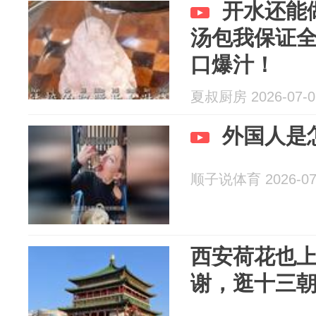
开水还能
汤包我保证
口爆汁！
夏叔厨房 2026-07-0
外国人是
顺子说体育 2026-07
西安荷花也
谢，逛十三