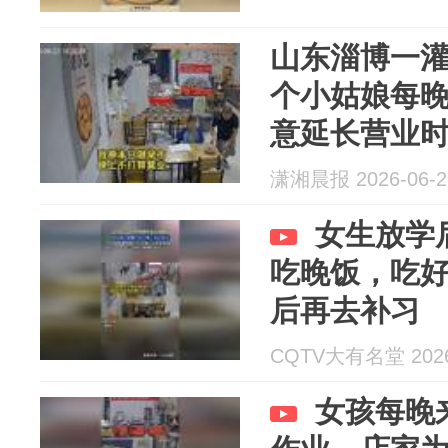
山东淄博一
个小姑娘每
意延长营业
是一种缘分
潇湘晨报 2026-06-2
女生放学
吃晚饭，吃
后再去补习
CQTV大有名堂 2026
女孩每晚