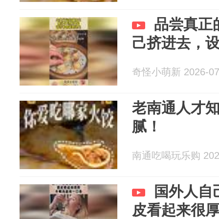
品尝真正
己挤进去，
奇怪小萌新 2026-07
老南通人才
腻！
南通吃喝玩乐购 2026
国外人自
皮看起来很