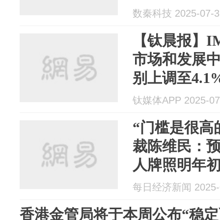
数秦科技 2025-07-3
【钛晨报】I
市场和发展
别上调至4.
汽车集团有
钛媒体APP 2025-07
立；香港金
“门槛是很高
人指引...
裁陈维民：
人牌照明年初
试”不代表就
每日经济新闻 2025-0
香港金管局将于本周公布“稳