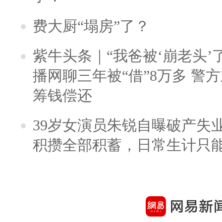
费大厨“塌房”了？
紫牛头条｜“我爸被‘崩老头’
播网聊三年被“借”8万多 警
筹钱偿还
39岁女演员朱锐自曝破产失
积攒全部积蓄，日常生计只