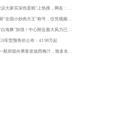
建议大家买深色蛋糕”上热搜，网友：天塌了！
“全国小炒肉大王”称号，仅凭视频评出？中国烹饪协会回应
白海豚”加强！中心附近最大风力已达15级 最新研判
G9车型预售价公布：43.98万起
客发放西梅汁，致多名乘客在飞行途中排队上厕所！乘客：机上100多人只有2个厕所；客服回应：并非每架飞机都会发放西梅汁