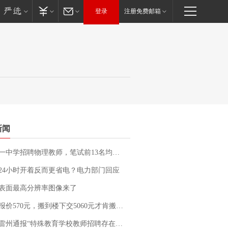
登录
注册免费邮箱
新闻
招聘物理教师，笔试前13名均遭淘汰？教育局：已叫停招聘，成立调查组全面核查
24小时开着反而更省电？电力部门回应
表面最高分辨率图像来了
价570元，搬到楼下交5060元才肯搬上楼！女子傻眼了……
通报“特殊教育学校教师招聘存在违规行为”：已启动问责程序 副校长被停职