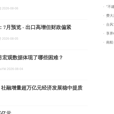
“不
2026-08-06
费大厨
台风“
观：7月预览 - 出口高增但财政偏紧
享界
2026-08-05
南航一航班疑向乘
月宏观数据体现了哪些困难？
kl 2026-08-04
：社融增量超万亿元经济发展稳中提质
万亿元