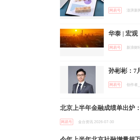
网易号
澎湃新闻 
华泰 | 宏
网易号
新浪财经 
孙彬彬：7
网易号
创作者_uY
北京上半年金融成绩单出炉
网易号
金台资讯 2026-07-30
今年上半年北京社融增量超