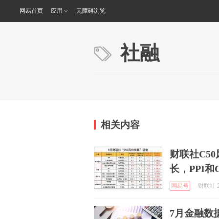
网易首页
应用
无障碍浏览
社融
相关内容
财联社C5
长，PPI和
网易号
财联社 2
7月金融数