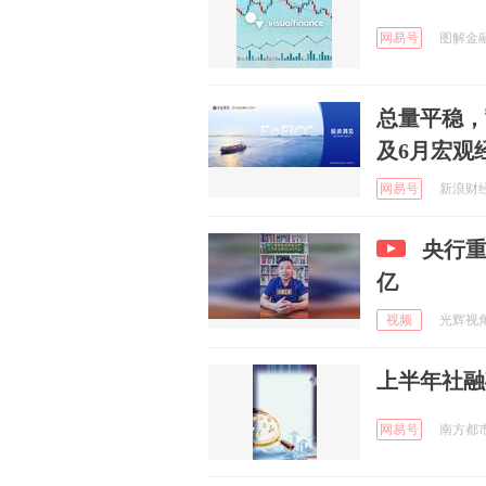
网易号
图解金融 
总量平稳，
及6月宏观
网易号
新浪财经 
央行重
亿
视频
光辉视角 
上半年社融
网易号
南方都市报