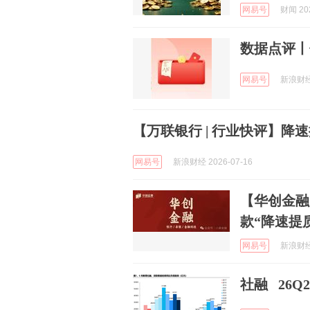
网易号
财闻 202
数据点评丨
网易号
新浪财经 
【万联银行 | 行业快评】降
网易号
新浪财经 2026-07-16
【华创金融
款“降速提
网易号
新浪财经 
社融 26Q