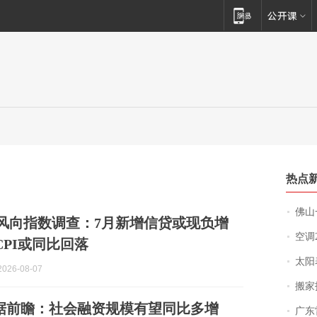
热点
佛山一中学
0风向指数调查：7月新增信贷或现负增
空调
CPI或同比回落
太阳
026-08-07
搬家报
据前瞻：社会融资规模有望同比多增
广东雷州