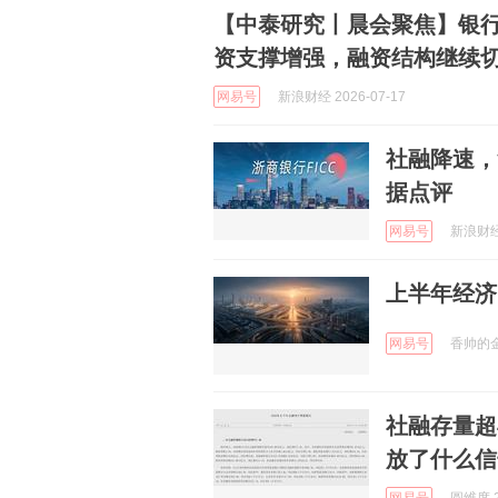
【中泰研究丨晨会聚焦】银行
资支撑增强，融资结构继续
网易号
新浪财经 2026-07-17
社融降速，
据点评
网易号
新浪财经 
上半年经济
网易号
香帅的金融
社融存量超
放了什么信