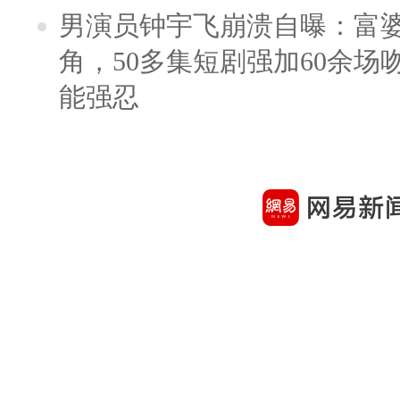
男演员钟宇飞崩溃自曝：富
角，50多集短剧强加60余场吻戏
能强忍