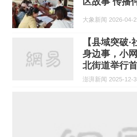
区故事 传播
大象新闻 2026-04-2
【县域突破·
身边事，小
北街道举行首
声音”交流活
澎湃新闻 2025-12-3