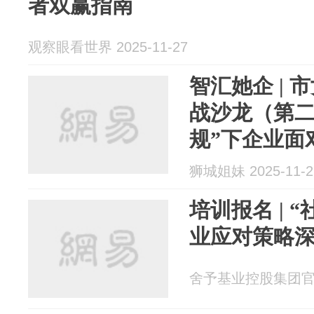
者双赢指南
观察眼看世界 2025-11-27
智汇她企 |
战沙龙（第二
规”下企业面
满举行！
狮城姐妹 2025-11-2
培训报名 | 
业应对策略
舍予基业控股集团官方 2