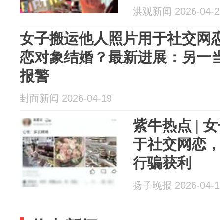
人：对方曾
洪观新闻 2026-04-2
后仍不收手
女子搬运他人照片用于社交网
恋对象结婚？最新进展：另一
报警
封面新闻 2026-04-19
紫牛热点 | 
于社交网恋
行骗获利
扬子晚报 2026-04-1