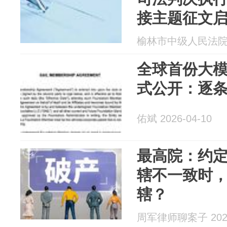
接主题征文
榆林市中级人民法院 20
全球首份大
式公开：逐
佑斌 2026-04-10
最高院：约
辖不一致时
辖？
周军律师聊案子 2026