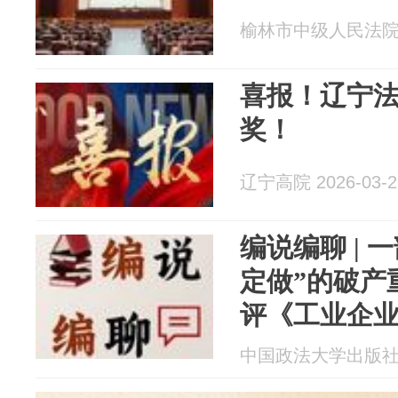
榆林市中级人民法院 20
喜报！辽宁
奖！
辽宁高院 2026-03-2
编说编聊 | 
定做”的破产
评《工业企
式与实践》
中国政法大学出版社 20