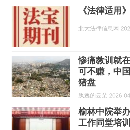
《法律适用》2
北大法律信息网 2026
惨痛教训就
可不赚，中
猪盘
飘逸的云朵 2026-04
榆林中院举
工作同堂培