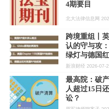
4期要目
北大法律信息网 2026
跨境重组丨
认的守与攻：
绿灯与德国
新浪财经 2026-07-2
最高院：破
人超过15日
讼？