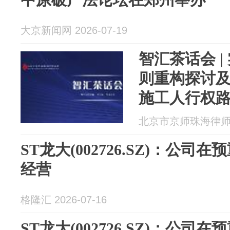
大京新闻网 2026-07-19
智汇茶话会 
则重构探讨
施工人行权
沙龙
北京市京师珠海律师事务
ST龙大(002726.SZ)：公
经营
格隆汇 2026-07-16
ST龙大(002726.SZ)：公司在