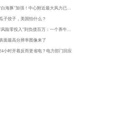
白海豚”加强！中心附近最大风力已达15级 最新研判
瓜子饺子，美国怕什么？
险零投入”到负债百万：一个养牛项目崩盘后，谁该为农户的贷款买单丨红星调查
表面最高分辨率图像来了
24小时开着反而更省电？电力部门回应