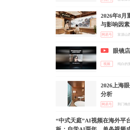
2026年
与影响因素
网易号
富源山西
眼镜店
视频
纯白的梦j
2026上
分析
网易号
荆门晚报 
“中式天庭”AI视频在海外
板：自学AI两年，单条视频成