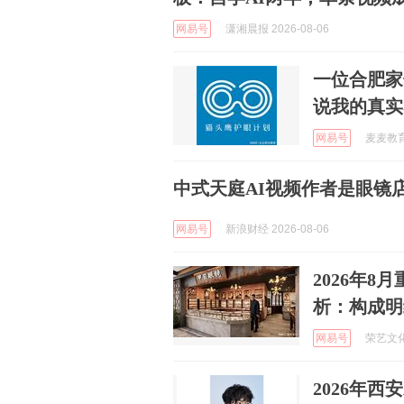
网易号
潇湘晨报 2026-08-06
一位合肥家
说我的真实
网易号
麦麦教育随
中式天庭AI视频作者是眼镜店
网易号
新浪财经 2026-08-06
2026年8
析：构成明
网易号
荣艺文化 
2026年