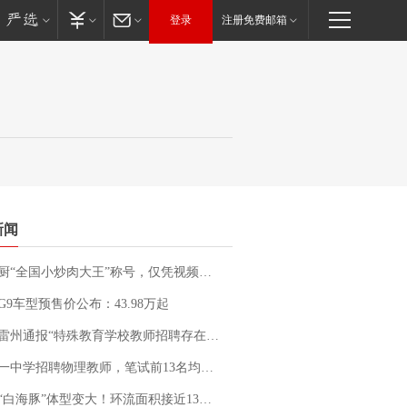
登录
注册免费邮箱
新闻
“全国小炒肉大王”称号，仅凭视频评出？中国烹饪协会回应
G9车型预售价公布：43.98万起
通报“特殊教育学校教师招聘存在违规行为”：已启动问责程序 副校长被停职
招聘物理教师，笔试前13名均遭淘汰？教育局：已叫停招聘，成立调查组全面核查
白海豚”体型变大！环流面积接近13个浙江那么大