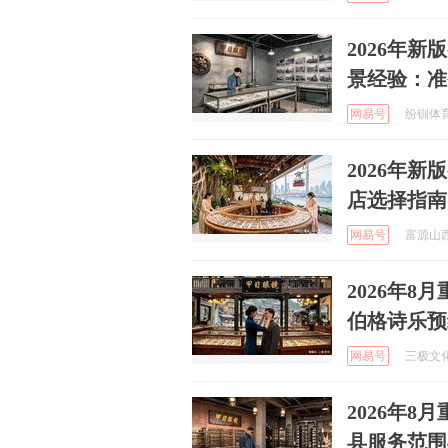
2026年
景经验：准
网易号
纷钏体育文
2026年新
店选择指南
网易号
富源山西
2026年
伯格诗乐预
网易号
三极文化 
2026年
县服务范围