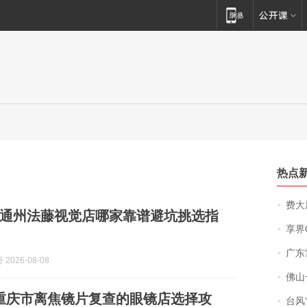
热点
费大厨
北京通州法藤视觉店哪家靠谱避坑挑选指
享界
广东雷州
2026-08-08
佛山一中学
8月重庆市离焦镜片复查的眼镜店选择攻
台风“