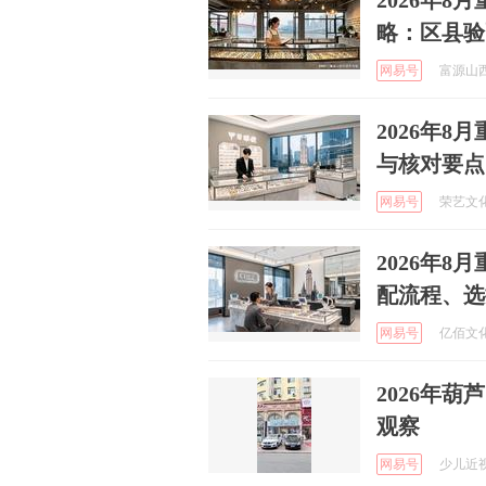
2026年
略：区县验
网易号
富源山西
2026年
与核对要点
网易号
荣艺文化 
2026年8
配流程、选
网易号
亿佰文化传
2026年
观察
网易号
少儿近视乔