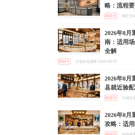
略：流程要
网易号
绳艺文化星
2026年
南：适用场
全解
网易号
少选文化观察 2026-08-07
2026年
县就近验配
网易号
天锦文化 
2026年
攻略：适用
网易号
纷钏体育文