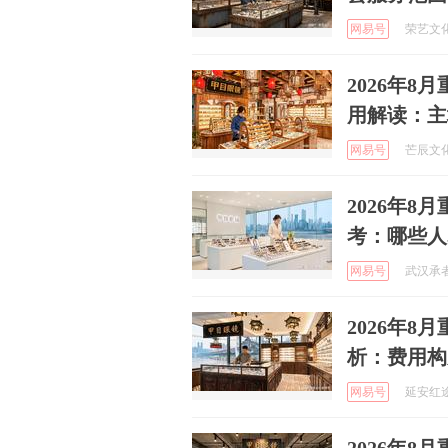
网易号
荣艺文化 
2026年
用解读：主
网易号
芒辰文化故
2026年
考：哪些人
网易号
武汉承者文
2026年
析：费用构
网易号
延安红途研