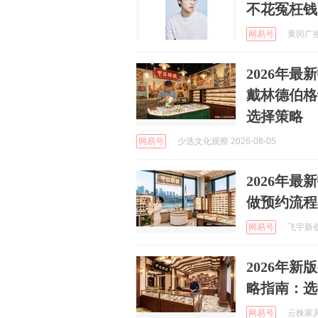
不花冤枉钱
网易号
黄冈广播科
2026年
戴林德伯格
选择策略
网易号
少选文化观察 2026-08-05
2026年
做预约流程
网易号
飞宇新创
2026年
略指南：选
网易号
云株家具 