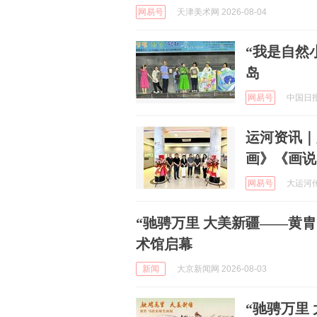
网易号
天津美术网 2026-08-04
“我是自然
岛
网易号
中国日报网
运河资讯｜
画》《画说
网易号
大运河传媒
“驰骋万里 大美新疆——黄
术馆启幕
新闻
大京新闻网 2026-08-03
“驰骋万里