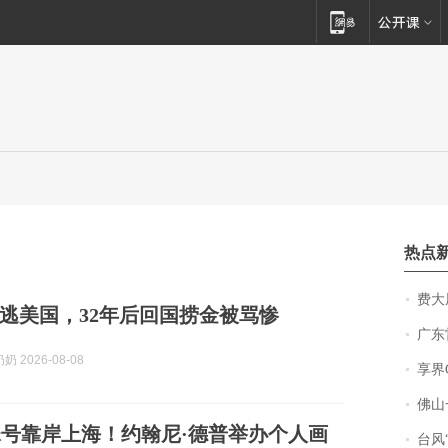
热点
费大厨
叛逃美国，32年后回国捞金被骂惨
广东雷州
 2026-08-08
享界
佛山一中学
号靠岸上海！约翰尼·德普举办个人画
台风“