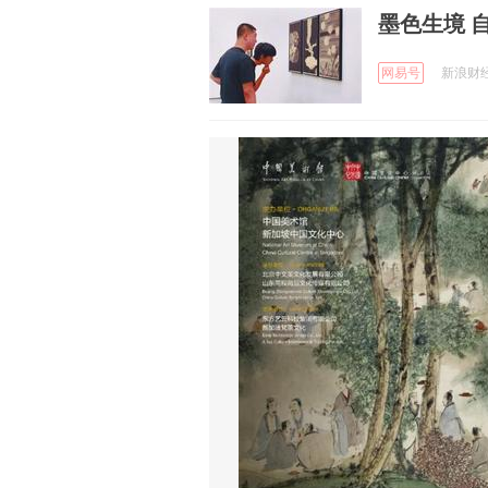
墨色生境 
网易号
新浪财经 