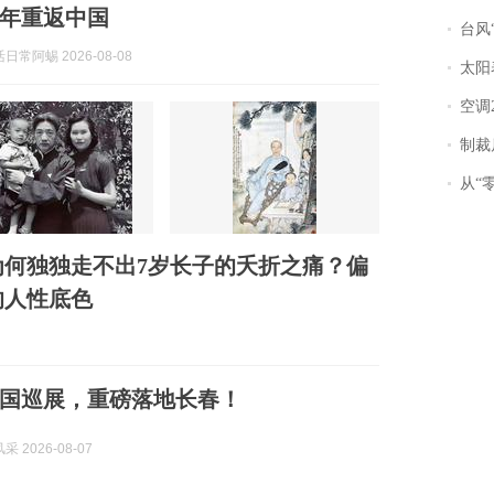
年重返中国
台风“
常阿蜴 2026-08-08
太阳
空调
制裁
从“零风
何独独走不出7岁长子的夭折之痛？偏
的人性底色
国巡展，重磅落地长春！
 2026-08-07