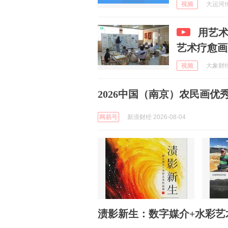
视频
大运河传媒
用艺术听见
艺术疗愈画
视频
大象财经官
2026中国（南京）农民画优
网易号
新浪财经 2026-08-04
渍影新生：数字媒介+水彩艺