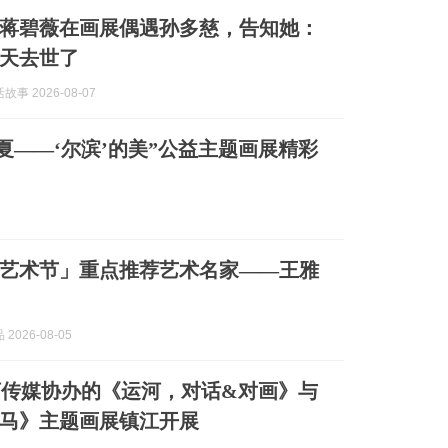
4岁蒋碧薇在画展偶遇孙多慈，告知她：
天去世了
事 2026-08-07
夏——‘尔滨’的美”公益主题画展精彩
世界艺术节」重点推荐艺术名家——王雅
2026-08-05
河传媒协办的《运河，对话&对画》与
马》主题画展镇江开展