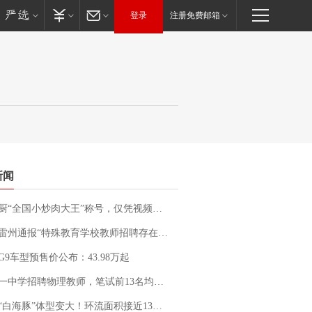
登录
注册免费邮箱
新闻
“全国小炒肉大王”称号，仅凭视频评出？中国烹饪协会回应
通报“特殊教育学校教师招聘存在违规行为”：已启动问责程序 副校长被停职
G9车型预售价公布：43.98万起
招聘物理教师，笔试前13名均遭淘汰？教育局：已叫停招聘，成立调查组全面核查
白海豚”体型变大！环流面积接近13个浙江那么大