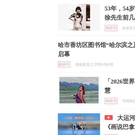
53年，5
徐先生前几
网易号
老崔生活故
哈市香坊区图书馆“哈尔滨之
启幕
网易号
港媒看龙江 2026-08-06
「2026
慧
网易号
书画精品 
大运
《画说巴拿