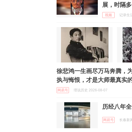
展，时隔多
视频
记录生活日
徐悲鸿一生画尽万马奔腾，为
执与悔恨，才是大师最真实
网易号
理说历史 2026-08-07
历经八年全
网易号
长春新风采