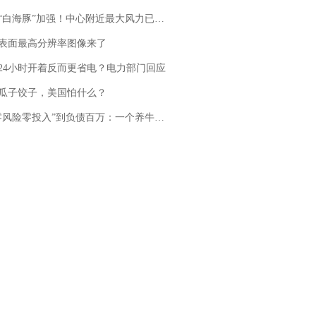
白海豚”加强！中心附近最大风力已达15级 最新研判
表面最高分辨率图像来了
24小时开着反而更省电？电力部门回应
瓜子饺子，美国怕什么？
险零投入”到负债百万：一个养牛项目崩盘后，谁该为农户的贷款买单丨红星调查