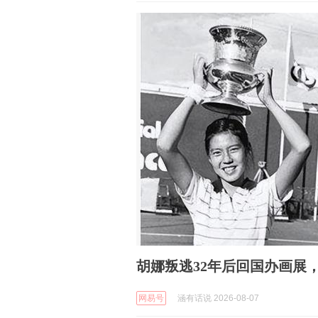
胡娜叛逃32年后回国办画展
网易号
涵有话说 2026-08-07