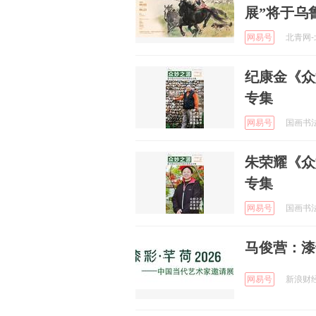
展”将于乌
网易号
北青网-北
纪康金《众
专集
网易号
国画书法鉴
朱荣耀《众
专集
网易号
国画书法鉴
马俊营：漆韵
网易号
新浪财经 