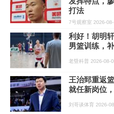
发挥特点，
打法
7号观察室 2026-08-
利好！胡明
男篮训练，
老曁科普 2026-08-0
王治郅重返
就任新岗位
刘哥谈体育 2026-08