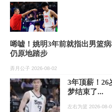
唏嘘！姚明3年前就指出男篮病
仍原地踏步
弄月公子 2026-08-02
3年顶薪！2
梦结束了...
左右为篮 2026-08-0