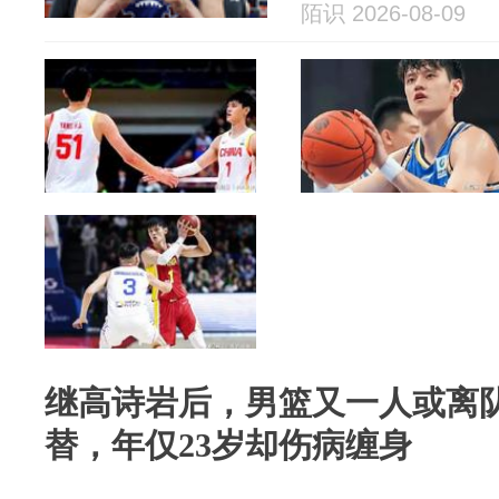
陌识 2026-08-09
继高诗岩后，男篮又一人或离
替，年仅23岁却伤病缠身