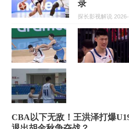
录
探长影视解说 2026-0
CBA以下无敌！王洪泽打爆U
退出胡金秋争夺战？