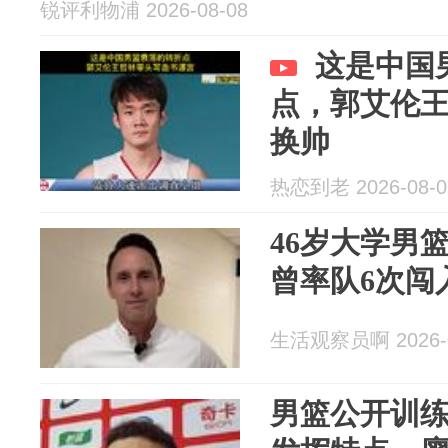
锐评利物浦 2026-08-08
这是中国
点，郭艾伦
换帅
热恋到老 2026-08-0
46岁大学男
曾率队6次闯
生活观察员啊 2026-0
男篮公开训