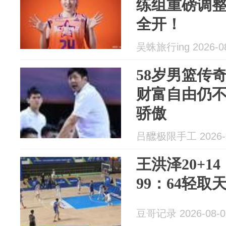
练组重磅调
全开！
吴蛛旅行ing 2026-0
58岁男篮传
财富自由仍
骄傲
吕醿极限手工 2026-0
王洪泽20+1
99：64轻
豆哥记录 2026-08-0