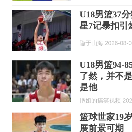
U18男篮37
星7记暴扣引
隐于山海 2026-08-0
U18男篮94
了然，并不
是他
艳姐的搞笑视频 2026
篮球世家19
展前景可期