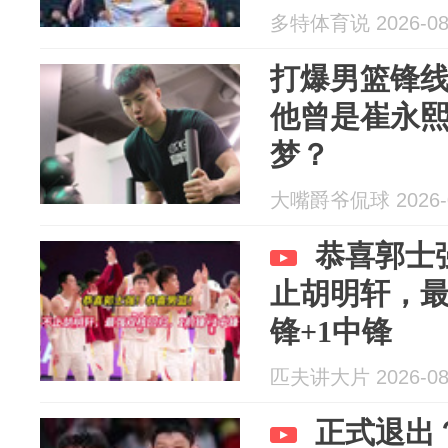
多特体育说 2026-08
打爆男篮锋线
他曾是崔永熙
梦？
大嘴爵爷侃球 2026-0
恭喜郭士
止胡明轩，最
锋+1中锋
匹夫讲大片 2026-08
正式退出