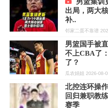
男篮集训
出局，两大
补..
邻家二蛋不靠谱 2026
男篮国手被直
不上CBA了
了？
瓜农娟姐 2026-08-0
北控连环操
回归兼职教
赛季