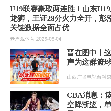
U19联赛豪取两连胜！山东U19
龙狮，王证28分火力全开，彭
关键数据全面占优
老周观体育 2026-08-04
晋在图中丨
声为这群篮
山西广播电视台融媒体 2
CBA消息：
空降浙篮，单