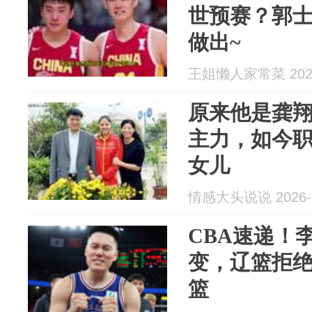
世预赛？郭
做出~
王姐懒人家常菜 2026
原来他是龚
主力，如今职
女儿
情感大头说说 2026-0
CBA速递！
变，辽篮拒
篮