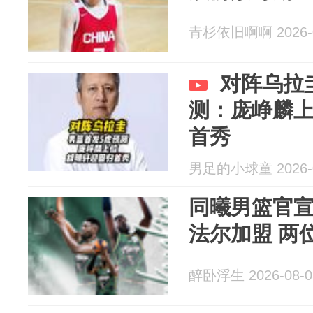
青杉依旧啊啊 2026-0
对阵乌拉
测：庞峥麟
首秀
男足的小球童 2026-0
同曦男篮官宣
法尔加盟 两
醉卧浮生 2026-08-0