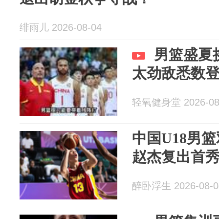
绯雨儿 2026-08-04
男篮盛夏
太劲敌悉数
轻氧健身堂 2026-08
中国U18男
赵杰复出首秀
醉卧浮生 2026-08-0