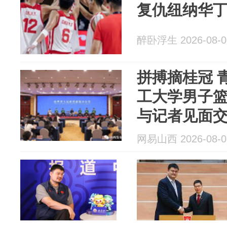
复仇纽纳华丁
醉卧浮生 2026-08-0
拼搏摘桂冠 
工大学男子
与记者见面
网易山西 2026-08-0