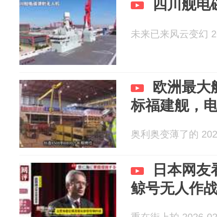
四川舰电
未来已来风云变幻 202
欧洲最大
标福建舰，
奥利奥变薄了的 2026
日本网友
鲸号无人作