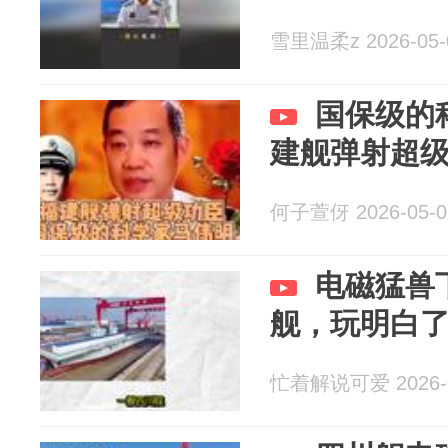
雪里温柔z 2026-05-
国保级的
建舰弹射超
何子萱伢 2026-05-0
电磁猛兽
舰，玩明白
忙着解说可爱 2026-0