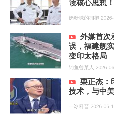
读核心思想
奶糖味的拥抱 2026-0
外媒首次
误，福建舰
变印太格局
钓鱼曾某人 2026-06
栗正杰：
技术，与中
一冰科普 2026-06-1