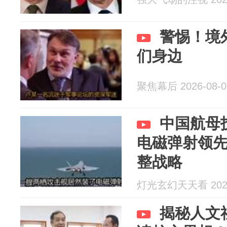
警惕！境
们身边
聚焦幕后 2026-08-0
中国航母
电磁弹射领
整战略
灯光玄幻天天看 2026
揭秘人文