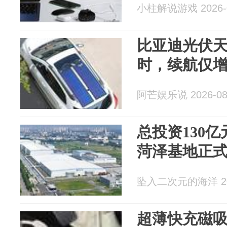
小柱解说游戏 2026-0
比亚迪光伏天
时，续航仅增
阿芒娱乐说 2026-08
总投资130
菏泽基地正
坠入二次元的海洋 202
超薄快充磁