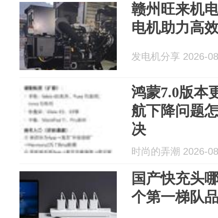
赣州旺来机
电机助力高
发电机分享 2026-08
鸿蒙7.0版
航下降问题怎
决
时尚的弄潮 2026-08
国产快充头哪
个第一梯队品