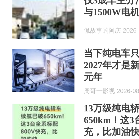
仅3成车主分清
与1500W
侃故事的阿庆 2026-0
当下纯电车
2027年才
元年
周哥一影视 2026-08
13万级纯电
650km！这
充，比加油