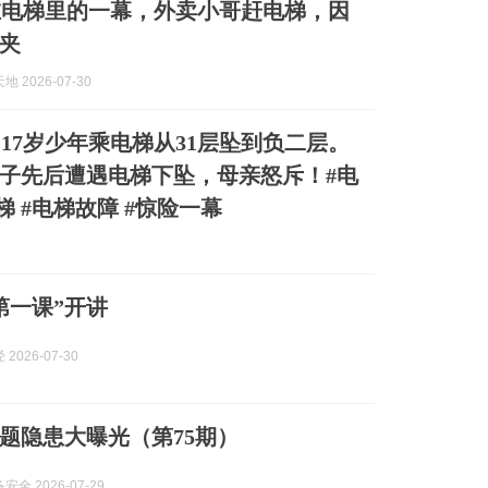
在电梯里的一幕，外卖小哥赶电梯，因
夹
 2026-07-30
17岁少年乘电梯从31层坠到负二层。
子先后遭遇电梯下坠，母亲怒斥！#电
梯 #电梯故障 #惊险一幕
第一课”开讲
2026-07-30
题隐患大曝光（第75期）
全 2026-07-29