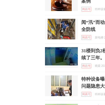
案例
网易号
特种设备安
闻“汛”而
全防线
网易号
新电梯 2
31楼到负
续了三年。
网易号
晓栗 202
特种设备曝
问题隐患大
网易号
特种设备安