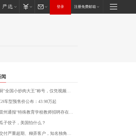
登录
注册免费邮箱
新闻
“全国小炒肉大王”称号，仅凭视频评出？中国烹饪协会回应
G9车型预售价公布：43.98万起
通报“特殊教育学校教师招聘存在违规行为”：已启动问责程序 副校长被停职
瓜子饺子，美国怕什么？
期、糊弄客户，知名独角兽车企创始人回应：都没证据，将依法采取措施，“本人长期与美国交管局保持沟通，对方表示肯定”