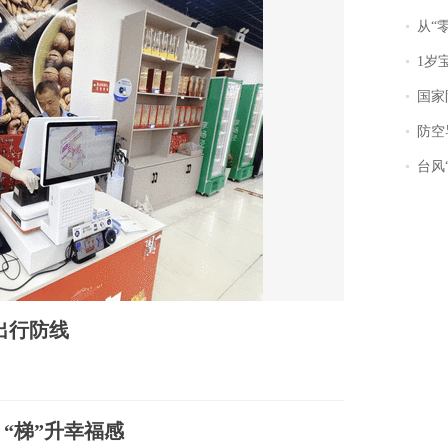
从“零风
1岁宝宝碰
国家防
防空导
台风“
出行防线
 “梯”升幸福感