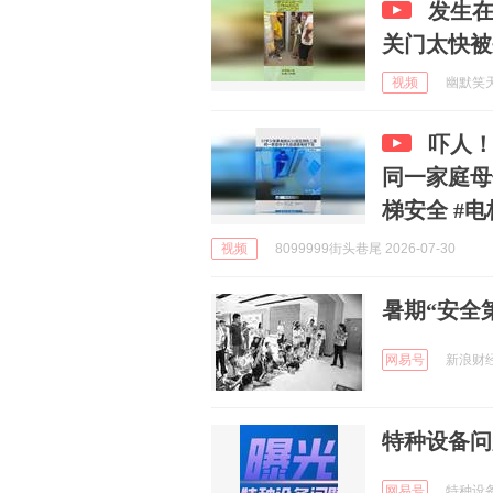
发生
关门太快被
视频
幽默笑天地
吓人！
同一家庭母
梯安全 #电
视频
8099999街头巷尾 2026-07-30
暑期“安全
网易号
新浪财经 
特种设备问
网易号
特种设备安