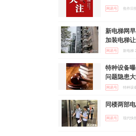
网易号
焦作日报 
新电梯网早
加装电梯让
网易号
新电梯 2
特种设备曝
问题隐患大
网易号
特种设备安
同楼两部电
网易号
现代快报 