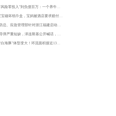
险零投入”到负债百万：一个养牛项目崩盘后，谁该为农户的贷款买单丨红星调查
坏纸巾盒，宝妈被酒店要求赔付924元！三亚一酒店回复：骨瓷定制！网友一查价格，吵翻了
总、应急管理部针对浙江福建启动防汛防台风四级应急响应
弹严重短缺，泽连斯基公开喊话，乌克兰失去导弹拦截能力？
白海豚”体型变大！环流面积接近13个浙江那么大