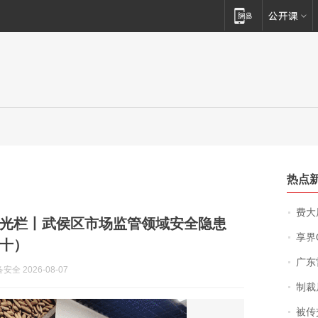
热点
费大厨
光栏丨武侯区市场监管领域安全隐患
享界
十）
广东雷州
全 2026-08-07
制裁
被传交付严重超