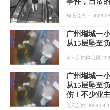
事件，日常
阿讯说天下 2026-05
广州增城一
从15层坠至负
黄河新闻网吕梁 2026
广州增城一
从15层坠至
伤！不少业
坠梯问题，
大风新闻 2026-04-1