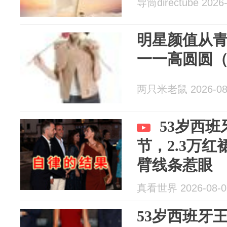
导筒directube 2026-
明星颜值从
一一高圆圆（
两只米老鼠 2026-08
53岁西
节，2.3万
臂线条惹眼
真看世界 2026-08-0
53岁西班牙