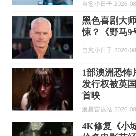
自愈小日子 2026-08
黑色喜剧大
悚？《野马9
自愈小日子 2026-08
1部澳洲恐怖片
发行权被英
首映
追星雷达站 2026-08
4K修复《小城