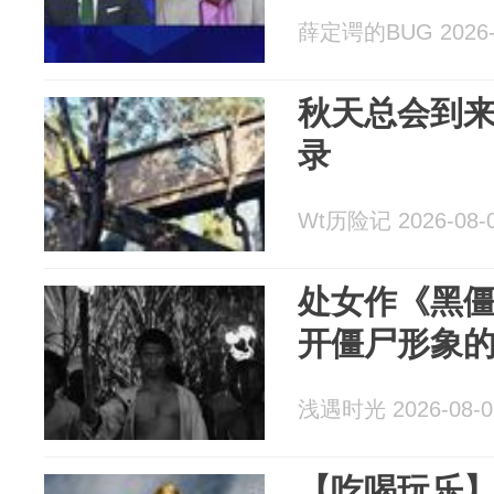
薛定谔的BUG 2026-
秋天总会到
录
Wt历险记 2026-08-
处女作《黑
开僵尸形象
浅遇时光 2026-08-0
【吃喝玩乐