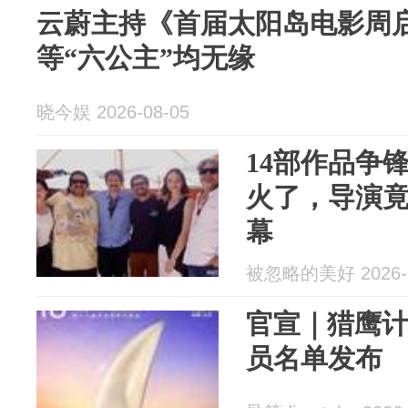
云蔚主持《首届太阳岛电影周
等“六公主”均无缘
晓今娱 2026-08-05
14部作品争
火了，导演
幕
被忽略的美好 2026-0
官宣｜猎鹰
员名单发布