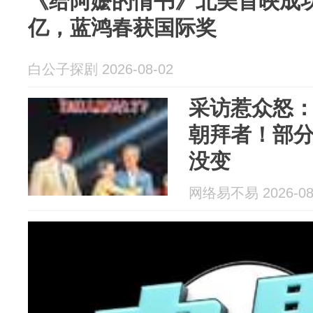
《给阿嬷的情书》北美首映成功，
亿，蓝鸿春获国际奖
白公子探剧 2026-08-02
采访惹众怒
朝拜者！部
没变
网络易不易 2026-08