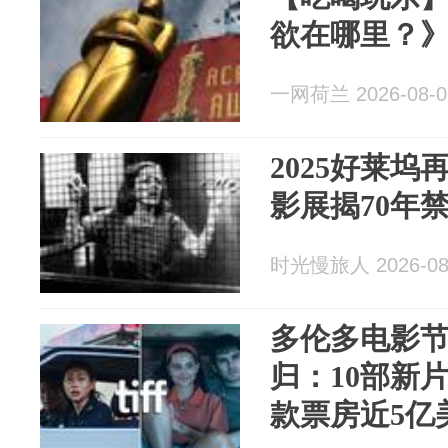
欲在哪里？
一网荷兰 2026-08-0
2025好莱
影展揭70年
时光慢旅人 2026-08
多伦多电影
归：10部新
款票房近5亿