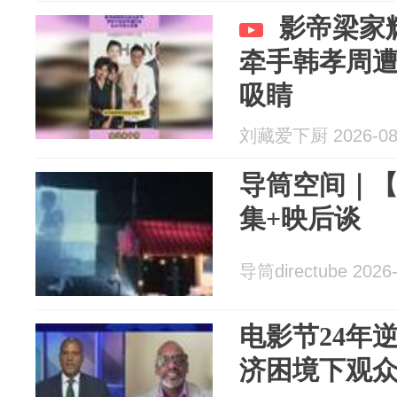
影帝梁家
牵手韩孝周
吸睛
刘藏爱下厨 2026-08
导筒空间｜
集+映后谈
导筒directube 2026-
电影节24年
济困境下观