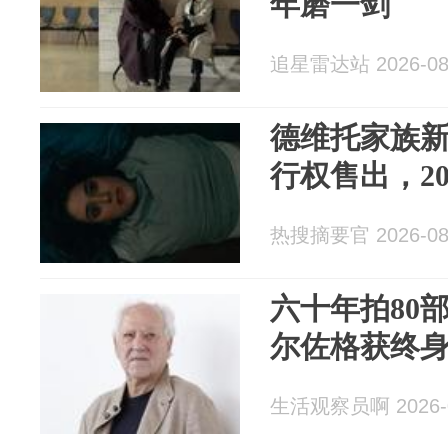
年磨一剑
追星雷达站 2026-08
德维托家族新
行权售出，20
热搜摘要官 2026-08
六十年拍80
尔佐格获终
生活观察员啊 2026-0