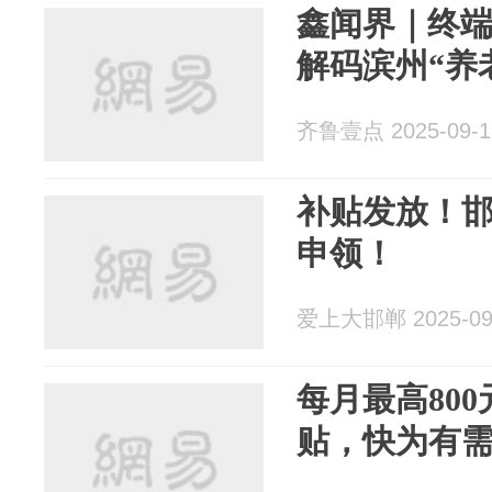
鑫闻界｜终
解码滨州“养
齐鲁壹点 2025-09-1
补贴发放！
申领！
爱上大邯郸 2025-09
每月最高80
贴，快为有