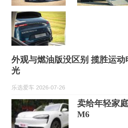
外观与燃油版没区别 揽胜运动
光
乐选爱车 2026-07-26
卖给年轻家庭
M6