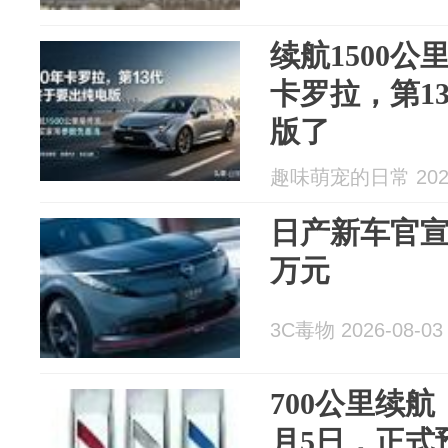
续航1500公
卡罗拉，第1
版了
趣味萌宠的日常 2026
日产新车官宣
万元
3C毒物 2026-08-03
700公里续
月5日，正式