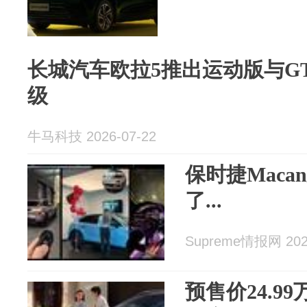
长城汽车欧拉5推出运动版与G
级
牛马科技 2026-07-22
保时捷Mac
了...
Supreme情报网 2026
预售价24.9