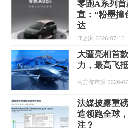
零跑A系列首款
宣：“粉墨撞
达
IT之家 2026-07-10
大疆亮相首款
力，最高飞抵珠
南方都市报 2026-07
法媒披露重
造领跑全球
注？