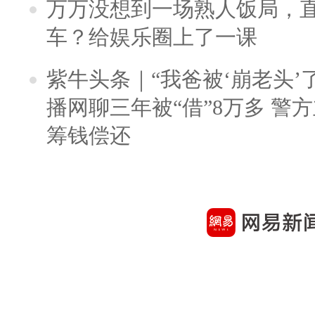
万万没想到一场熟人饭局，
车？给娱乐圈上了一课
紫牛头条｜“我爸被‘崩老头’
播网聊三年被“借”8万多 警
筹钱偿还