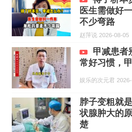
医生需做好
不少弯路
赵萍说 2026-08-05
甲减患者
常好习惯，
娱乐的次元君 2026-0
脖子变粗就是
状腺肿大的
楚