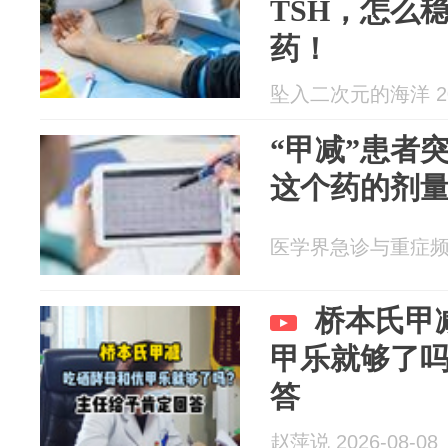
TSH，怎么
药！
坠入二次元的海洋 202
“甲减”患者
这个药的剂
医学界急诊与重症频道 2
桥本氏甲
甲乐就够了
答
赵萍说 2026-08-08