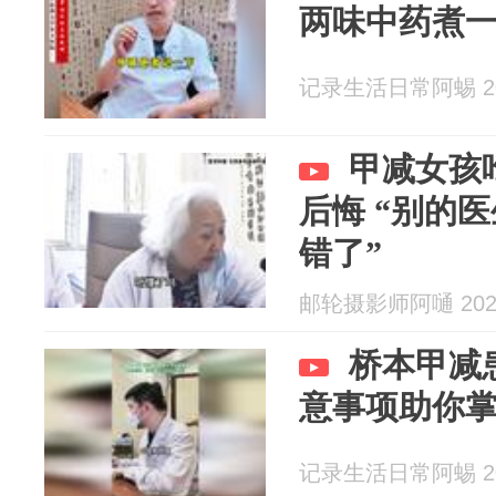
两味中药煮
记录生活日常阿蜴 202
甲减女孩
后悔 “别的
错了”
邮轮摄影师阿嗵 2026
桥本甲减
意事项助你
记录生活日常阿蜴 202