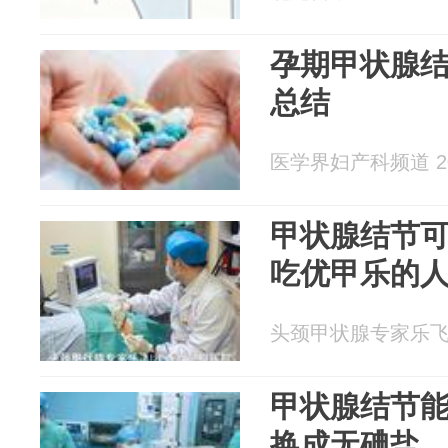
孕期甲状腺
总结
医学界妇产科频道 202
甲状腺结节
吃优甲乐的
头颈甲状腺专家乐飞 20
甲状腺结节
换成无碘盐