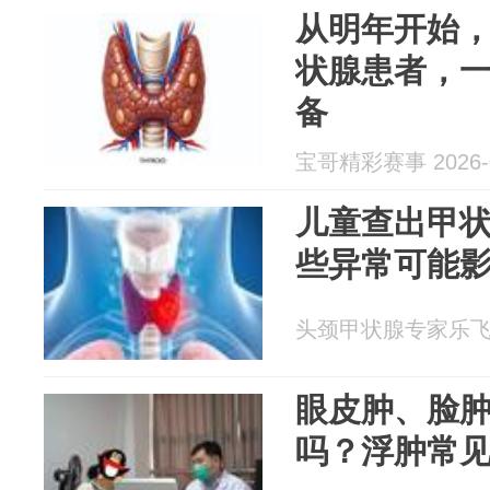
从明年开始，
状腺患者，一
备
宝哥精彩赛事 2026-0
儿童查出甲
些异常可能
头颈甲状腺专家乐飞 20
眼皮肿、脸
吗？浮肿常