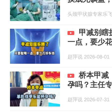
头颈甲状腺专家乐飞 20
甲减别瞎
一点，要少
赵萍说 2026-08-01
桥本甲减
孕吗？主任
赵萍说 2026-07-31