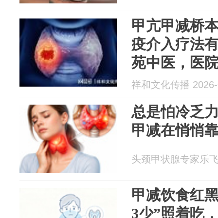
甲亢甲减桥
疫介入疗法
苑中医，医
祥和文化传播 2026-0
总是怕冷乏
甲减在悄悄
头颈甲状腺专家乐飞 20
甲减饮食红黑
3少”照着吃