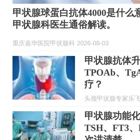
甲状腺球蛋白抗体4000是什
甲状腺科医生通俗解读。
重庆嘉华医院甲状腺科 2026-08-03
甲状腺抗体
TPOAb、T
疗？
头颈甲状腺专家乐飞 20
甲状腺功能
TSH、FT3
次讲清楚