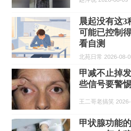
晨起没有这3
可能已控制得
看自测
北苑日常 2026-08-0
甲减不止掉
些信号要警
王二哥老搞笑 2026-0
甲状腺功能