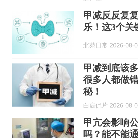
甲减反反复
乐！这3个关
北苑日常 2026-08-0
甲减到底该
很多人都做
秘！
白宸侃片 2026-08-0
甲亢会影响
吗？能不能