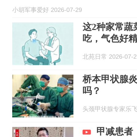
小胡军事爱好 2026-07-29
这2种家常蔬
吃，气色好
北苑日常 2026-07-2
桥本甲状腺
吗？
头颈甲状腺专家乐飞 20
甲减患者