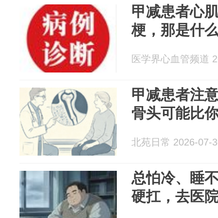
甲减患者心
梗，那是什
医学界心血管频道 202
甲减患者注
骨头可能比
北苑日常 2026-07-3
总怕冷、睡
硬扛，去医