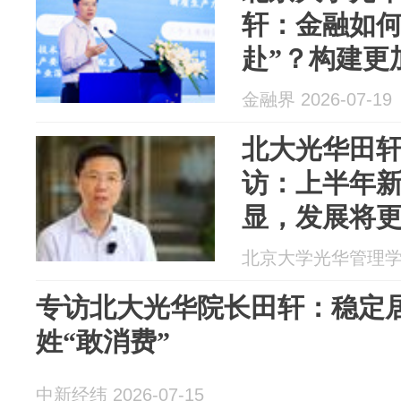
轩：金融如何
赴”？构建更
是关键
金融界 2026-07-19
北大光华田
访：上半年
显，发展将
北京大学光华管理学院 2
专访北大光华院长田轩：稳定
姓“敢消费”
中新经纬 2026-07-15