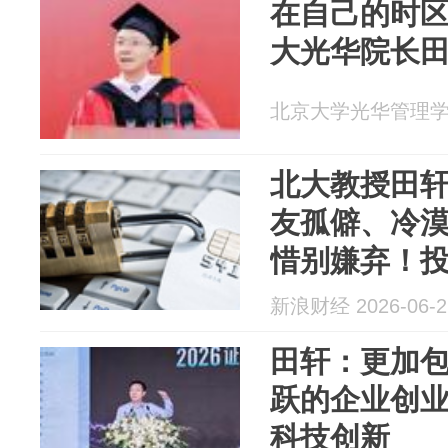
在自己的时区
大光华院长田
北京大学光华管理学院 2
北大教授田
友孤僻、冷
惜别嫌弃！
新浪财经 2026-06-2
田轩：更加
跃的企业创
科技创新