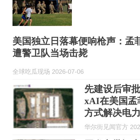
美国独立日落幕便响枪声：孟
遭警卫队当场击毙
全球吃瓜现场 2026-07-06
先建设后审批！S
xAI在美国
方式解决电
华尔街见闻官方 2026