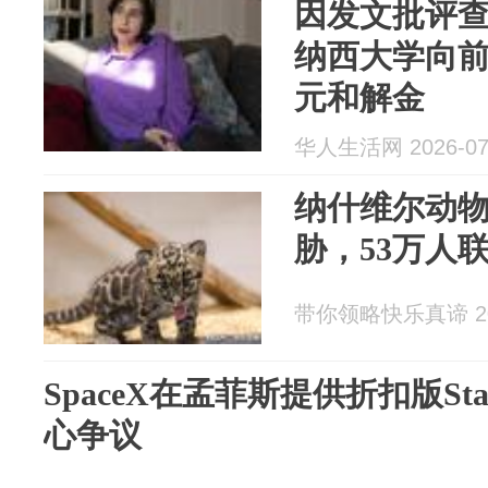
因发文批评查
纳西大学向前
元和解金
华人生活网 2026-07
纳什维尔动
胁，53万人
带你领略快乐真谛 202
SpaceX在孟菲斯提供折扣版Sta
心争议