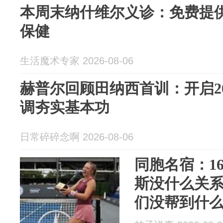
本周末纳什维尔义诊：免费提
保健
生活魔术专家 2026-08-06
赫普尔回顾田纳西首训：开启20
调夯实基本功
日常碎碎念啊 2026-08-06
同胞名宿：1
斯没什么关系
们没帮到什