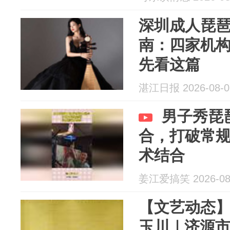
深圳成人琵
南：四家机
先看这篇
湛江日报 2026-08-0
男子秀琵
合，打破常
术结合
姜江爱搞笑 2026-08
【文艺动态】
玉川｜济源市