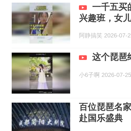
一千五买
兴趣班，女
阿静搞笑 2026-07-2
这个琵琶
小6子啊 2026-07-2
百位琵琶名
赴国乐盛典