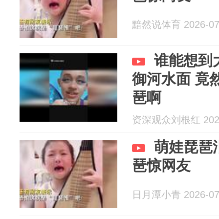
黯然说体育 2026-07
谁能想到
御河水面 竟
琶啊
资深观众刘根红 2026
萌娃琵琶
琶惊网友
日月潭小青 2026-07