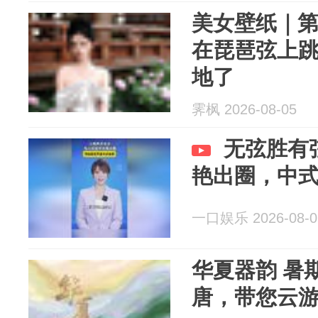
美女壁纸｜第4
在琵琶弦上
地了
霁枫 2026-08-05
无弦胜有
艳出圈，中
一口娱乐 2026-08-0
华夏器韵 暑
唐，带您云