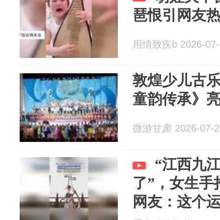
琶恨引网友
用情致疾b 2026-07-
敦煌少儿古乐
童韵传承》
微游甘肃 2026-07-2
“江西九
了”，女生手
网友：这个