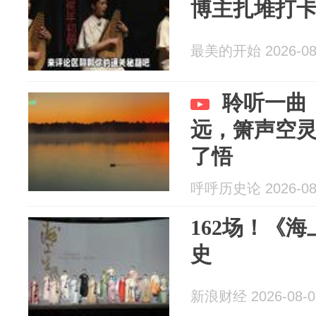
博主扎堆打
最美的开始 2026-08
聆听一曲
远，箫声空灵
了悟
呼呼历史论 2026-08
162场！《
史
新浪财经 2026-08-0