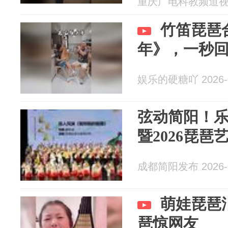
重庆广电科教频道视频部
竹笛琵琶
年》，一秒
娱乐的硬糖吖 2026-0
弦动简阳！
暨2026琵琶
成都简阳发布 2026-0
萌娃琵琶
琶惊网友