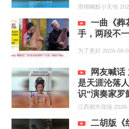
滑稽幽默小天地 2026
一曲《葬
手，两段不
为了更好 2026-08-0
网友喊话
是天涯沦落
识”演奏家罗
年的对话
江西都市现场 2026-0
二胡版《