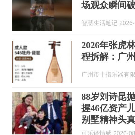
场观众瞬间
智慧生活笔记 2026-0
2026年张
程拆解：广
广州市十指乐器有限公司
88岁刘诗昆
握46亿资产
别墅精神头
可乐谈情感 2026-08