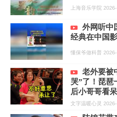
上海音乐学院 2026-0
外网听中
经典在中国
懂保爷做科普 2026-0
老外要被
哭”了！琵琶
后小哥哥看
文字温暖心灵 2026-0