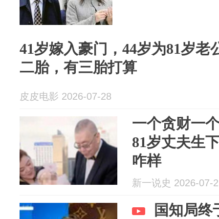
41岁嫁入豪门，44岁为81岁老
二胎，有三胎打算
皮皮电影 2026-07-28
一个贪财一个
81岁丈夫生
咋样
新一说史 2026-07-2
国知局终