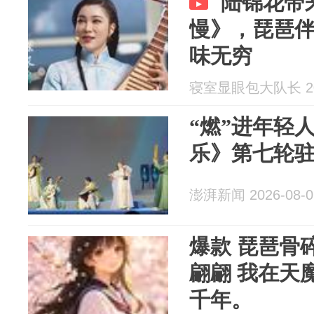
陆锦花带
慢》，琵琶
味无穷
寝室显眼包大队长 202
“燃”进年轻
乐》第七轮
澎湃新闻 2026-08-0
爆款 琵琶骨
翩翩 我在天
千年。