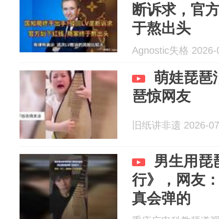
断诉求，官
于熬出头
Agnostic失格 2026-
萌娃琵琶
琶惊网友
旧纸讲非遗 2026-07
男生用琵
行》，网友
真会弹的