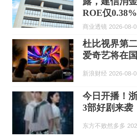
露，建信消金
ROE仅0.38%
商业透镜 2026-08-0
杜比视界第
爱奇艺将在
新浪财经 2026-08-0
今日开播！
3部好剧来袭
东方不败然多多 2026