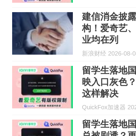
建信消金披露
构！爱奇艺、
业均在列
新浪财经 2026-08-0
留学生落地
映入口灰色
这样解决
QuickFox加速器 202
留学生落地
总被剧透？