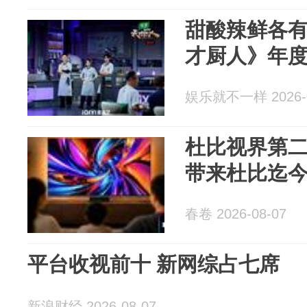
甜酸辣鲜各
才厨⼈》年
娱乐就不一样 2026-0
杜比视界第
带来杜比迄
春卷 2026-08-07
平台收视前十 新网综占七席
新浪财经 2026-08-07