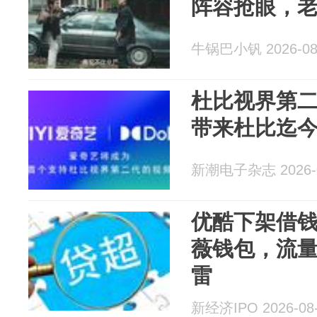
阵容抢眼，
牛锅巴小钒 2026-08
杜比视界第
带来杜比迄
新潮电子杂志 2026-0
优酷下架借
薇钱包，流
雷
新经济IPO 2026-08