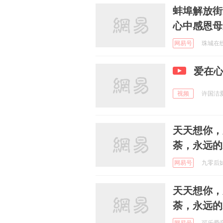
蚌埠解放街
心中感恩母
网易号
珠城在线 
爱在
视频
许国洁爱音
天天想你，
荼，永远的
网易号
九零后妹儿
天天想你，
荼，永远的