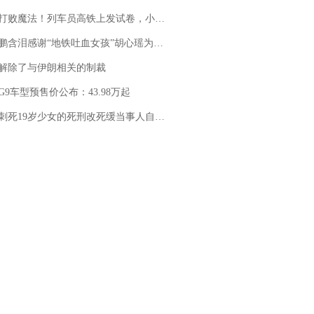
法！列车员高铁上发试卷，小朋友一秒静音，12306回应：列车员个人行为，不是铁路规定
地铁吐血女孩”胡心瑶为嫣然天使捐99999元：这份捐赠太沉重，尊重其捐赠意愿，个人向胡心瑶和她的病友之家各捐赠99999元
解除了与伊朗相关的制裁
G9车型预售价公布：43.98万起
19岁少女的死刑改死缓当事人自述：出狱11年间始终刻意躲避被害人家属