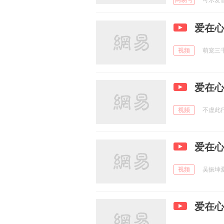
网易号
可乐爱音乐
爱在
视频
萌宠三千问
爱在
视频
不虚此行
爱在
视频
吴振坤爱音
爱在