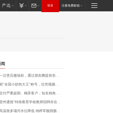
登录
注册免费邮箱
新闻
撤场前，通过朋友圈提前告知逐一退费，有顾客仅剩1元也全被退回，分文不少；顾客：言而有信，让人感动
“全国小炒肉大王”称号，仅凭视频评出？中国烹饪协会回应
期、糊弄客户，知名独角兽车企创始人回应：都没证据，将依法采取措施，“本人长期与美国交管局保持沟通，对方表示肯定”
通报“特殊教育学校教师招聘存在违规行为”：已启动问责程序 副校长被停职
高温致多瑙河水位降低 纳粹军舰残骸重见天日