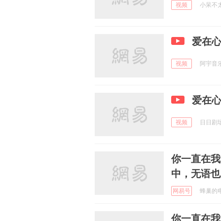
视频
小呆不太二
爱在
视频
阿宇音乐 
爱在
视频
日日剧场院
你一直在我
中，无语也
网易号
蜂巢的电影
你一直在我