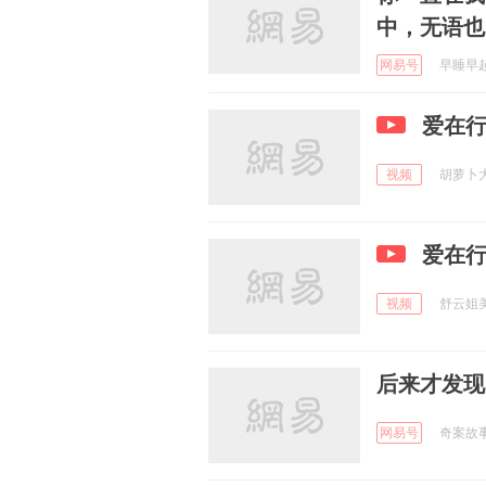
中，无语也
网易号
早睡早起爱
爱在
视频
胡萝卜大战
爱在
视频
舒云姐美食
后来才发现
网易号
奇案故事本