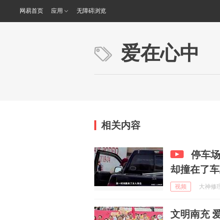
网易首页
应用
无障碍浏览
爱在心中
相关内容
停车
却撞在了车
视频
大神修理 
文明南充 