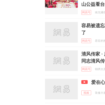
山公益看台
网易号
南充播报 
容易被遗忘
了
网易号
君笙的拂兮
清风传家 ·
同志清风传
网易号
锦绣太原 
爱在
视频
装修大崔吖