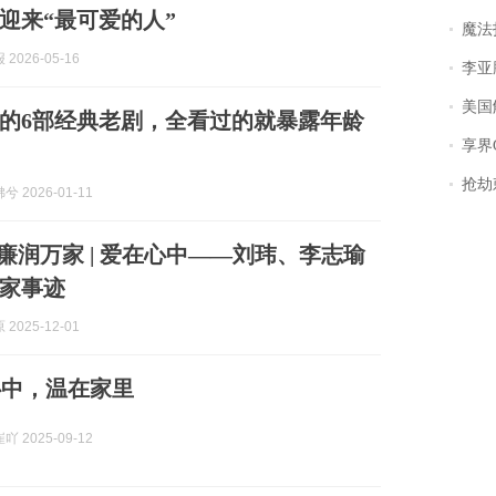
迎来“最可爱的人”
魔法打败魔
2026-05-16
李亚鹏含泪感谢“
美国
的6部经典老剧，全看过的就暴露年龄
享界
抢劫刺死
 2026-01-11
 廉润万家 | 爱在心中——刘玮、李志瑜
家事迹
2025-12-01
心中，温在家里
 2025-09-12