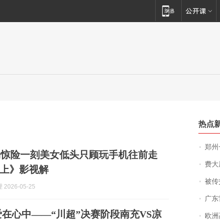
热点
郑州一汉堡店
场惊险一刻美女低头只顾玩手机往前走
费大厨
上》影视解
被传交付严重超
2026-05-25
广东雷州
爱在心中——“川超”决赛阶段南充VS凉
欧洲