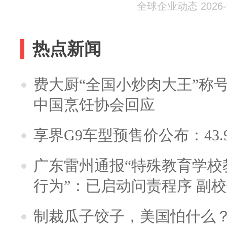
美元
全球企业动态 2026-0
热点新闻
费大厨“全国小炒肉大王”称
中国烹饪协会回应
享界G9车型预售价公布：43.
广东雷州通报“特殊教育学校
行为”：已启动问责程序 副
制裁瓜子饺子，美国怕什么