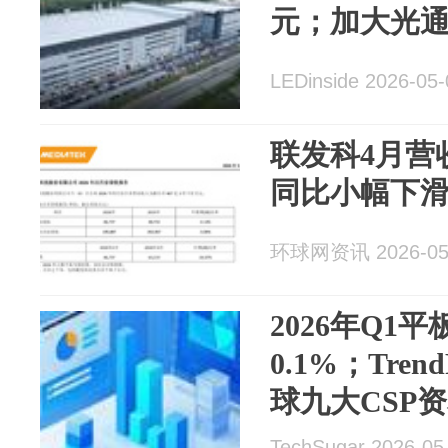
元；加大光通
LEDinside 2026-05-
联发科4月营收
同比小幅下
环球网资讯 2026-05
2026年Q1
0.1%；Tren
球九大CSP资
元 | 每周产
TechSugar 2026-05