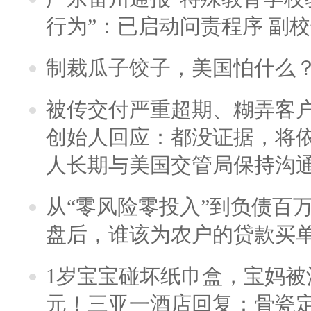
行为”：已启动问责程序 副
制裁瓜子饺子，美国怕什么
被传交付严重超期、糊弄客
创始人回应：都没证据，将依
人长期与美国交管局保持沟通
从“零风险零投入”到负债百
盘后，谁该为农户的贷款买
1岁宝宝碰坏纸巾盒，宝妈被酒
元！三亚一酒店回复：骨瓷