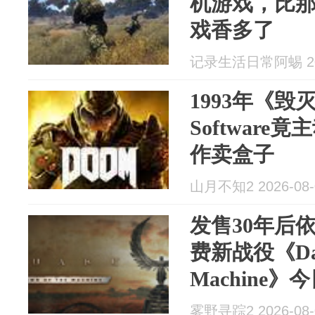
机游戏，比那
戏香多了
记录生活日常阿蜴 202
1993年《毁
Softwar
作卖盒子
山月不知2 2026-08-
发售30年后依
费新战役《Dawn
Machine
雾野寻踪2 2026-08-