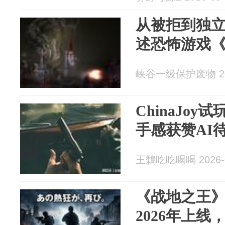
从被拒到独立
述恐怖游戏
峡谷一级保护废物 202
ChinaJo
手感获赞AI
王鶔吃吃喝喝 2026-0
《战地之王》
2026年上