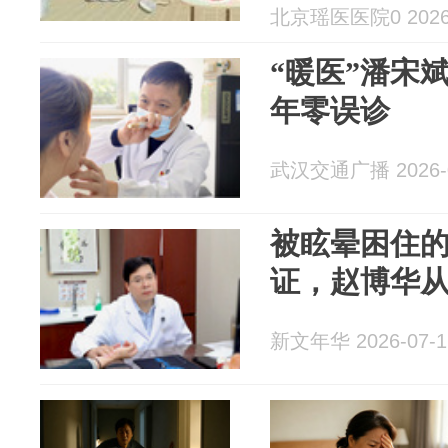
北京瑶医医院0 2026-
“暖医”潘宋斌
年零误诊
武汉交通广播 2026-0
被眩晕困住
证，赵博华
新文年华 2026-07-1