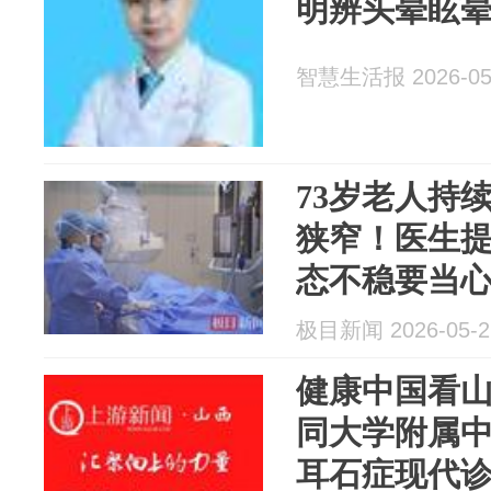
明辨头晕眩
智慧生活报 2026-05
73岁老人持
狭窄！医生
态不稳要当
极目新闻 2026-05-2
健康中国看
同大学附属
耳石症现代