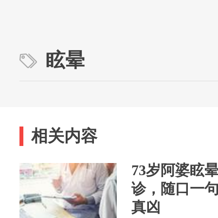
眩晕
相关内容
73岁阿婆眩
诊，随口一句
真凶