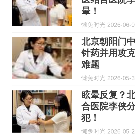
晕！
懒兔时光 2026-06-0
北京朝阳门
针药并用攻
难题
懒兔时光 2026-05-3
眩晕反复？
合医院李侠
犯！
懒兔时光 2026-05-2