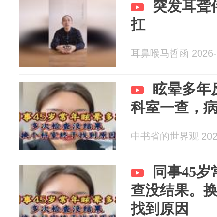
突发耳聋
扛
耳鼻喉马哲函 2026-0
眩晕多年
科室一查，
中书省的世界观 2026
同事45
查没结果。
找到原因