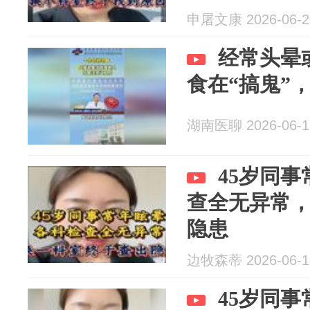
申屠文康 2026-06-2
经常头晕
食在“搞鬼”
湖南医聊 2026-06-1
45岁同
查全无异常
隐患
边牧森蒂 2026-06-1
45岁同