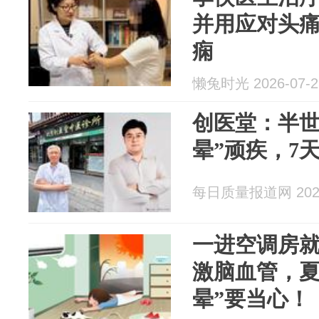
并用应对头
痫
懒兔时光 2026-07-2
创医堂：半世
晕”顽疾，7
每日质量报道网 2026
一进空调房
激脑血管，夏
晕”要当心！