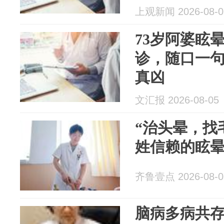
上观新闻 2026-08-0
73岁阿婆眩
诊，随口一句
真凶
文汇报 2026-08-05
“治头晕，找
姓信赖的眩
齐鲁壹点 2026-08-0
脑病多病共