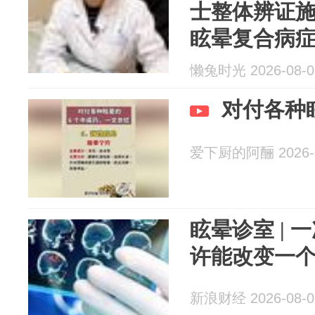
士整体辨证
眩晕复合病
懒兔时光 2026-08-0
对付各种
爱下厨的阿酾 2026-0
眩晕诊室 |
许能改变一
新浪财经 2026-08-0