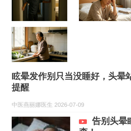
眩晕发作别只当没睡好，头晕
提醒
中医燕丽娜医生 2026-07-09
告别头晕