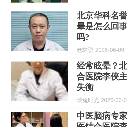
北京华科名誉
晕是怎么回事
吗?
老林说 2026-06-09
经常眩晕？
合医院李侠
失衡
懒兔时光 2026-06-0
中医脑病专
医结合医院