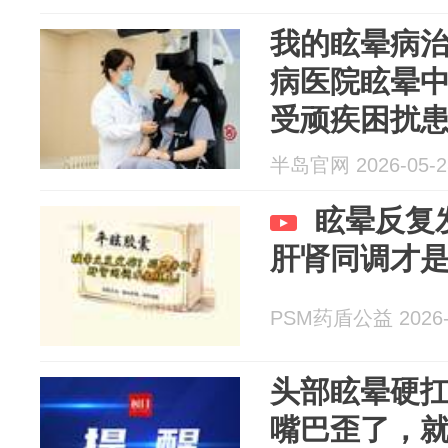
我的眩晕病
病医院眩晕
受顽疾困扰
半岛官网 2026-05-2
眩晕反复
肝肾同调才
PSM药盾公益 2026-
头部眩晕硬
嘴巴歪了，