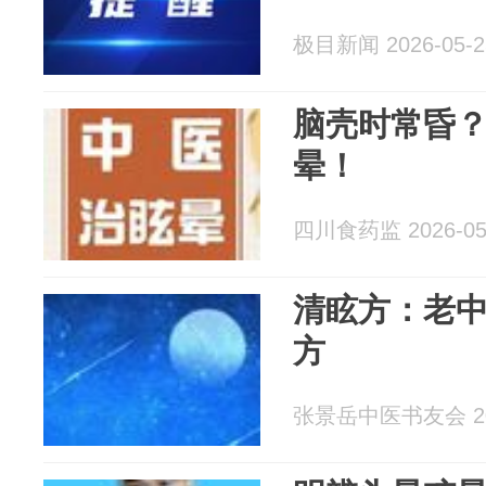
极目新闻 2026-05-2
脑壳时常昏
晕！
四川食药监 2026-05
清眩方：老
方
张景岳中医书友会 202