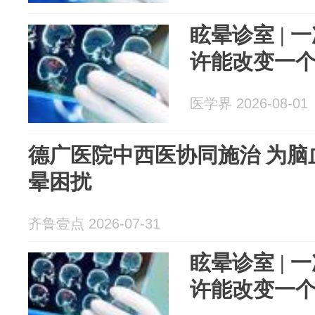
眩晕诊室 |
许能改变一
医学界 2026-08-01
德广医院中西医协同施治 为脑
晕困扰
齐鲁壹点 2026-07-31
眩晕诊室 |
许能改变一