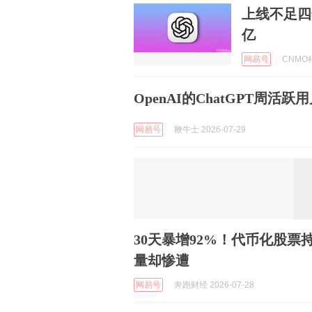
上线不足四
亿
网易号
CNMO科
OpenAI的ChatGPT周活跃
网易号
鞭牛士 2026-07-29
30天暴增92%！代币化股票持有
量却惨遭
网易号
奔跑财经 2026-07-28