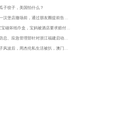
瓜子饺子，美国怕什么？
撤场前，通过朋友圈提前告知逐一退费，有顾客仅剩1元也全被退回，分文不少；顾客：言而有信，让人感动
坏纸巾盒，宝妈被酒店要求赔付924元！三亚一酒店回复：骨瓷定制！网友一查价格，吵翻了
总、应急管理部针对浙江福建启动防汛防台风四级应急响应
风波后，周杰伦私生活被扒，澳门输10亿传闻早已经水落石出