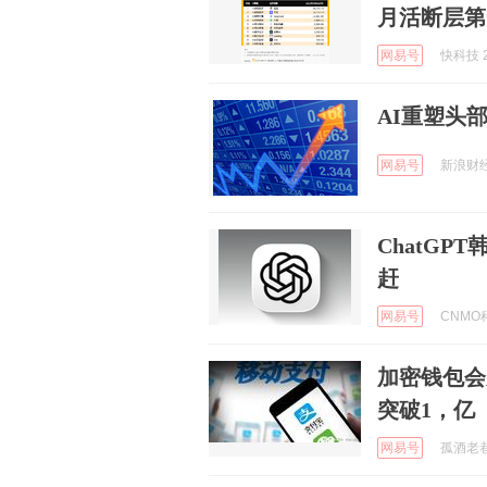
月活断层第
网易号
快科技 2
AI重塑头
网易号
新浪财经 
ChatGP
赶
网易号
CNMO科
加密钱包会
突破1，亿
网易号
孤酒老巷Q