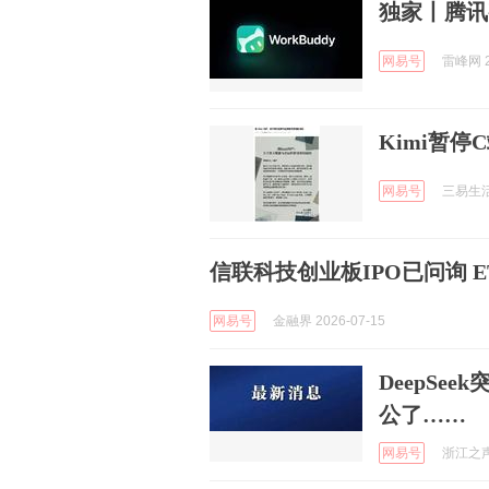
独家丨腾讯整
网易号
雷峰网 2
Kimi暂
网易号
三易生活 
信联科技创业板IPO已问询 
网易号
金融界 2026-07-15
DeepS
公了……
网易号
浙江之声 