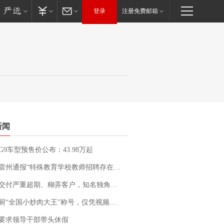
登录
注册免费邮箱
新闻
G9车型预售价公布：43.98万起
通报“特殊教育学校教师招聘存在违规行为”：已启动问责程序 副校长被停职
期、糊弄客户，知名独角兽车企创始人回应：都没证据，将依法采取措施，“本人长期与美国交管局保持沟通，对方表示肯定”
“全国小炒肉大王”称号，仅凭视频评出？中国烹饪协会回应
要求领导干部带头休假