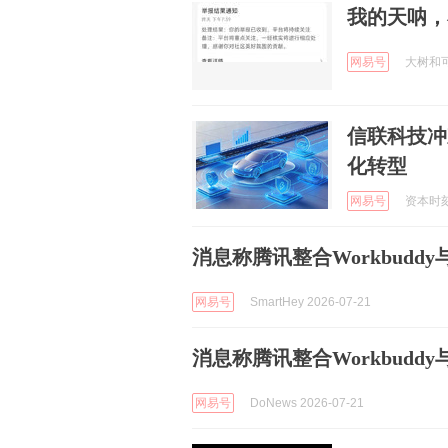
我的天呐，
网易号
大树和可乐
信联科技冲
化转型
网易号
资本时刻 
消息称腾讯整合Workbuddy
网易号
SmartHey 2026-07-21
消息称腾讯整合Workbuddy
网易号
DoNews 2026-07-21