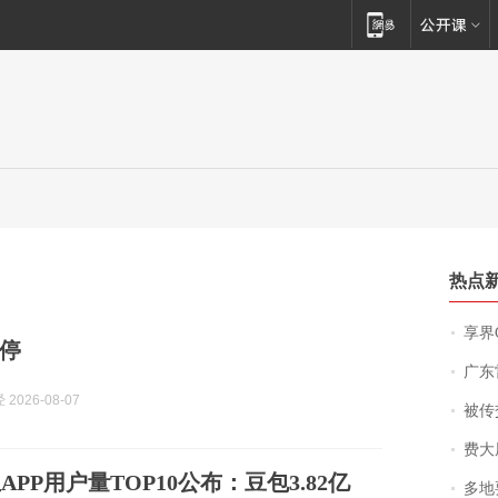
热点
享界
停
广东雷州
2026-08-07
被传交付严重超
费大厨
APP用户量TOP10公布：豆包3.82亿
多地