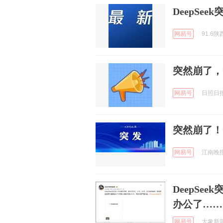
DeepSee
网易号
91.6陕
突然崩了，
网易号
日照日报 
突然崩了！
网易号
江南晚报 
DeepSe
办公了……
网易号
大象新闻 