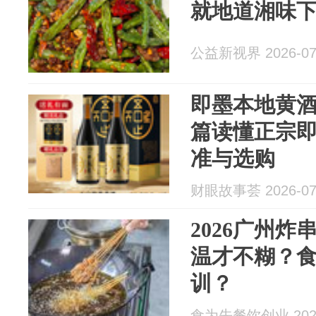
就地道湘味
公益新视界 2026-07
即墨本地黄
篇读懂正宗
准与选购
财眼故事荟 2026-07
2026广州
温才不糊？
训？
食为先餐饮创业 2026