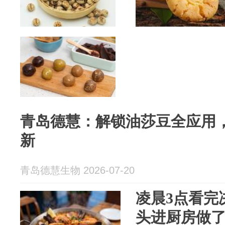
青岛德慧：解锁油莎豆全应用
新
青岛德慧生物 2026-07-20
凌晨3点看完
头进厨房做