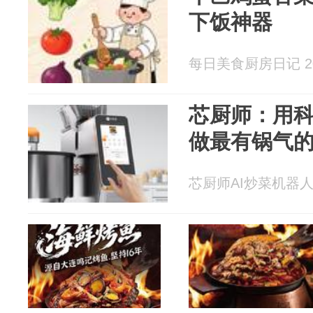
下饭神器
每日美食厨房日记 202
芯厨师：用
做最有锅气
芯厨师AI炒菜机器人 20