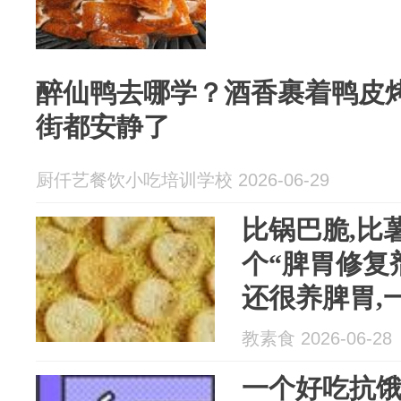
醉仙鸭去哪学？酒香裹着鸭皮
街都安静了
厨仟艺餐饮小吃培训学校 2026-06-29
比锅巴脆,比
个“脾胃修复
还很养脾胃,
教素食 2026-06-28
一个好吃抗