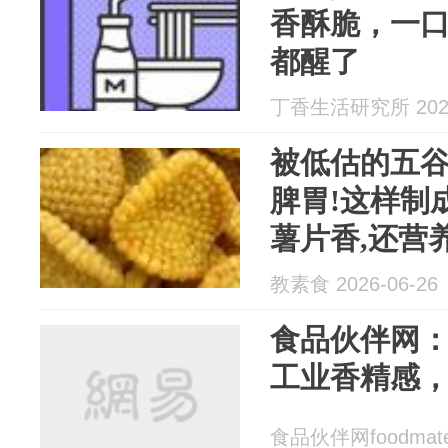
香酥脆，一
都醒了
丁香生活研究所 2026
被低估的五谷
脾胃!这样制
薯片香,还营
教素食 2026-06-26
食品伙伴网
工业香精感
食品伙伴网foodmate 