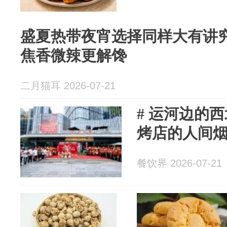
盛夏热带夜宵选择同样大有讲究
焦香微辣更解馋
二月猫耳 2026-07-21
# 运河边的
烤店的人间
餐饮界 2026-07-21