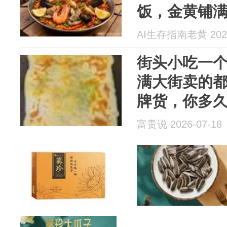
饭，金黄铺
样吃
AI生存指南老黄 2026
街头小吃一个
满大街卖的
牌货，你多
富贵说 2026-07-18