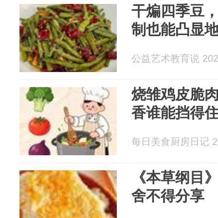
干煸四季豆
制也能凸显
公益艺术教育说 2026
烧雏鸡皮脆
香谁能挡得
每日美食厨房日记 202
《本草纲目
舍不得分享