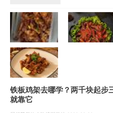
铁板鸡架去哪学？两千块起步三
就靠它