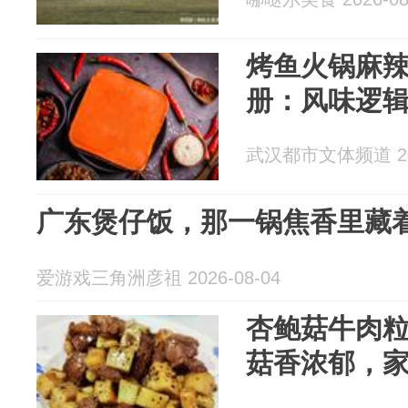
烤鱼火锅麻
册：风味逻
武汉都市文体频道 202
广东煲仔饭，那一锅焦香里藏
爱游戏三角洲彦祖 2026-08-04
杏鲍菇牛肉
菇香浓郁，