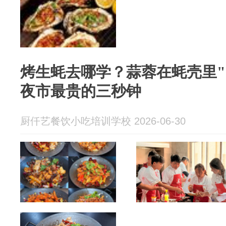
烤生蚝去哪学？蒜蓉在蚝壳里"
夜市最贵的三秒钟
厨仟艺餐饮小吃培训学校 2026-06-30