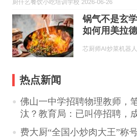
厨仟艺餐饮小吃培训学校 2026-06-26
锅气不是玄
如何用美拉
芯厨师AI炒菜机器人 20
热点新闻
佛山一中学招聘物理教师，笔
汰？教育局：已叫停招聘，
费大厨“全国小炒肉大王”称