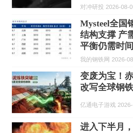
对冲研投 2026-08-0
Mysteel
结构支撑 产
平衡仍需时间
整偏弱运行（8.
我的钢铁网 2026-08
变废为宝！
改写全球钢
亿通电子游戏 2026-0
​进入下半月