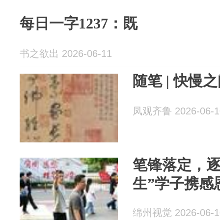
每日一字1237：既
书之欲出 2026-06-11
随笔 | 快慢
凤观齐鲁 2026-06-1
笔锋落定，逐
生”学子携感
绵州视觉 2026-06-1