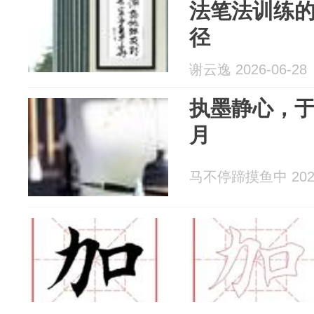
法笔法训练
径
谢云逸 2026-06-28
执墨静心，
月
马不停蹄摸鱼中 2026