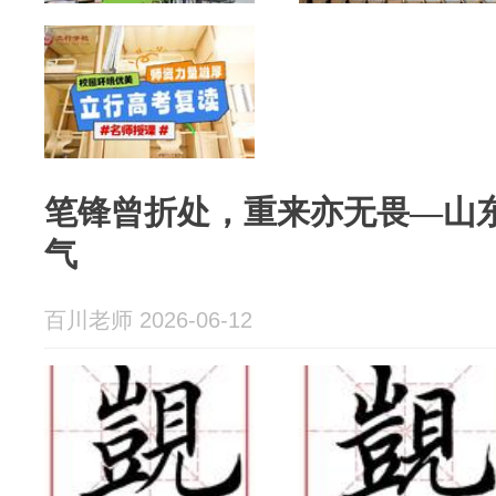
笔锋曾折处，重来亦无畏—山
气
百川老师 2026-06-12