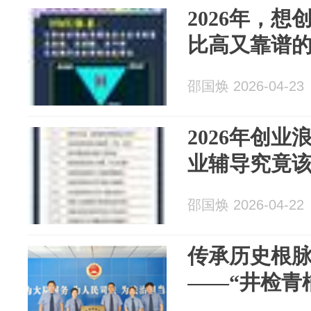
2026年，
比高又靠谱
邵国焕 2026-04-23
2026年创
业辅导究竟
邵国焕 2026-04-22
传承历史根脉
——“井检青