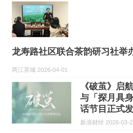
龙寿路社区联合茶韵研习社举
两江茶城 2026-04-01
《破茧》启
与「探月具
话节目正式
新浪财经 2026-03-2