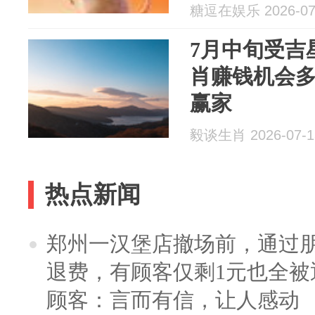
糖逗在娱乐 2026-07
7月中旬受吉
肖赚钱机会
赢家
毅谈生肖 2026-07-1
热点新闻
郑州一汉堡店撤场前，通过
退费，有顾客仅剩1元也全被
顾客：言而有信，让人感动