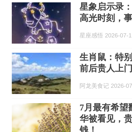
星象启示录
高光时刻，
星座感悟 2026-07-1
生肖鼠：特
前后贵人上
阿龙美食记 2026-07
7月最有希望
华被看见，
钱！