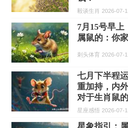
毅谈生肖 2026-07-1
7月15号早
属鼠的：你
刺头体育 2026-07-1
七月下半程
重加持，内
对于生肖鼠
旬至下旬是
星座感悟 2026-07-1
周期
星象指引：