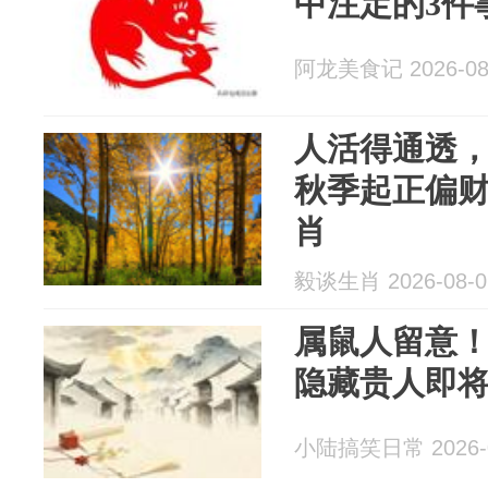
中注定的3件
阿龙美食记 2026-08
人活得通透
秋季起正偏财
肖
毅谈生肖 2026-08-0
属鼠人留意！8
隐藏贵人即
小陆搞笑日常 2026-0