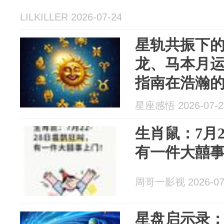
LILKILLER 2026-07-24
星轨共振下
龙、马本月
指南在浩瀚
的运行轨迹
星座感悟 2026-07-2
起伏的节奏
生肖鼠：7月2
有一件大囍
周哥一影视 2026-07
星盘启示录