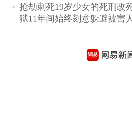
抢劫刺死19岁少女的死刑改
狱11年间始终刻意躲避被害