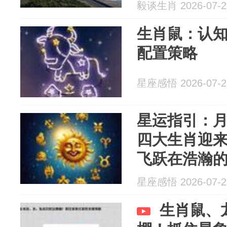
毅谈生肖 2026-07-2
生肖鼠：认
配置策略
星座感悟 2026-07-2
星运指引：
四大生肖迎
飞跃在浩瀚
次行星的重
星座感悟 2026-07-2
运的密码
生肖鼠、