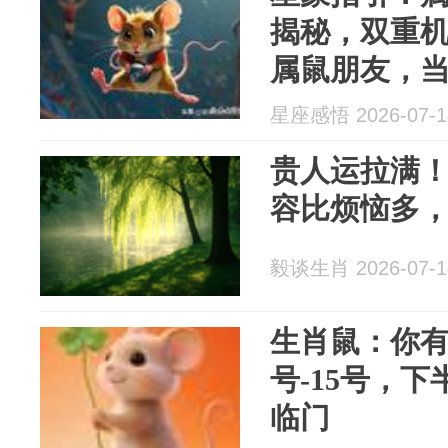
揭秘，双重
属鼠朋友，当
旬，星图的
星座感悟 2026-07-1
一份特别的
贵人运拉满！
容比烦恼多
毅谈生肖 2026-07-1
生肖鼠：你有
号-15号，
临门