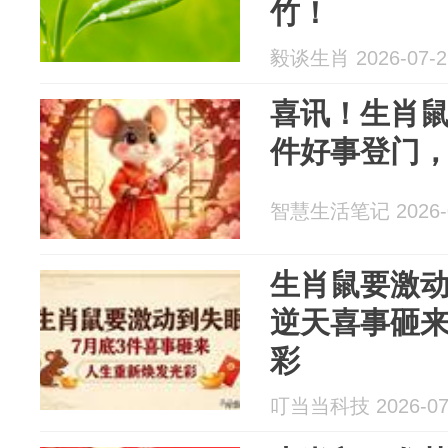
竹！
毅谈生肖 2026-07-2
喜讯！生肖鼠
件好事登门，
智慧生活笔记 2026-0
生肖鼠要激动
逆天喜事砸
彩
叮当当科技 2026-07