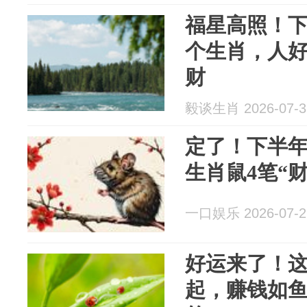
福星高照！下
个生肖，人
财
毅谈生肖 2026-07-3
定了！下半
生肖鼠4笔“
一口娱乐 2026-07-2
好运来了！这
起，赚钱如