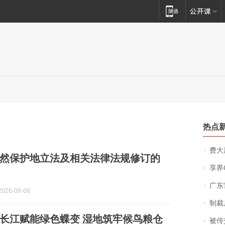
热点
费大厨
然保护地立法及相关法律法规修订的
享界
广东雷州
026-08-08
制裁
长江赋能绿色蝶变 湿地筑牢候鸟粮仓
被传交付严重超