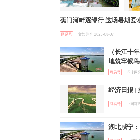
蕉门河畔逐绿行 这场暑期爱
网易号
文娱综合 2026-08-07
（长江十年
地筑牢候鸟
网易号
环球网资讯
经济日报 
网易号
中国环境
湖北咸宁：