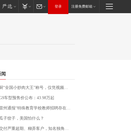
登录
注册免费邮箱
新闻
“全国小炒肉大王”称号，仅凭视频评出？中国烹饪协会回应
G9车型预售价公布：43.98万起
通报“特殊教育学校教师招聘存在违规行为”：已启动问责程序 副校长被停职
瓜子饺子，美国怕什么？
期、糊弄客户，知名独角兽车企创始人回应：都没证据，将依法采取措施，“本人长期与美国交管局保持沟通，对方表示肯定”