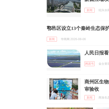
新闻
绍兴水利 
鄠邑区设立13个秦岭生态保
新闻
华商网 2026-08-06
人民日报看
网易号
金台资讯 
商州区生物
审验收
新闻
商洛生态环