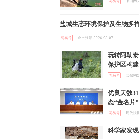
网易号
中国网文化
盐城生态环境保护及生物多
网易号
金台资讯 2026-08-07
玩转阿勒泰 
保护区构建
网易号
雪都融媒 
优良天数3
态“金名片”
网易号
现代快报 
科学家发现