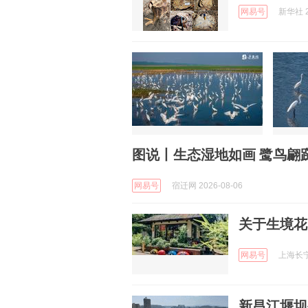
网易号
新华社 2
图说丨生态湿地如画 鹭鸟翩
网易号
宿迁网 2026-08-06
关于生境花
网易号
上海长宁 
新昌江堰坝