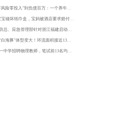
险零投入”到负债百万：一个养牛项目崩盘后，谁该为农户的贷款买单丨红星调查
坏纸巾盒，宝妈被酒店要求赔付924元！三亚一酒店回复：骨瓷定制！网友一查价格，吵翻了
总、应急管理部针对浙江福建启动防汛防台风四级应急响应
白海豚”体型变大！环流面积接近13个浙江那么大
招聘物理教师，笔试前13名均遭淘汰？教育局：已叫停招聘，成立调查组全面核查