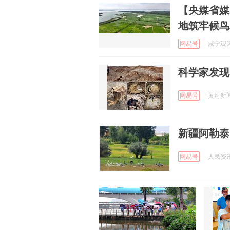
【央媒省媒
地筑牢候鸟
网易号
咸宁观天下
科学家发现
网易号
黄河新闻网
新疆阿勒泰
网易号
人民资讯 