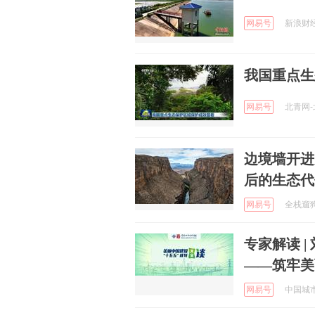
网易号
新浪财经 
我国重点生
网易号
北青网-北
边境墙开进
后的生态代
网易号
全栈遛狗员
专家解读 
——筑牢美
网易号
中国城市规