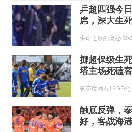
乒超四强今日
席，深大生
生命之泉的奥秘 2026
挪超保级生
塔主场死磕
有态度网友19GEeg 2
触底反弹，
好，客战海