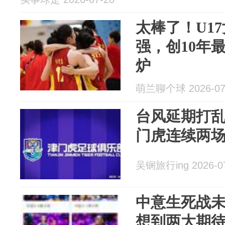
太棒了！U17
强，创10年最
炉
萌兰聊个球 2026-07
台风延期打
门虎连续两
吴锎旅行ing 2026-0
中意生死战
想到两大期