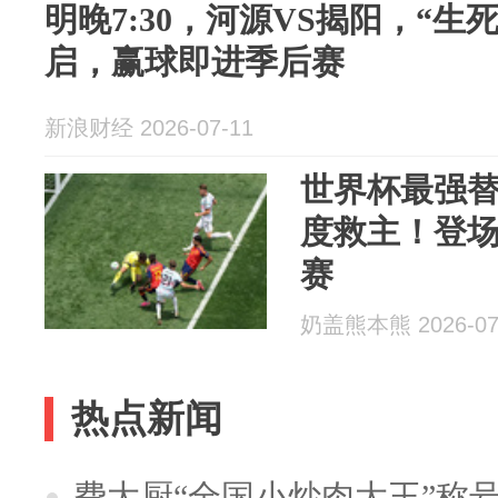
明晚7:30，河源VS揭阳，“生
启，赢球即进季后赛
新浪财经 2026-07-11
世界杯最强
度救主！登场
赛
奶盖熊本熊 2026-07
热点新闻
费大厨“全国小炒肉大王”称