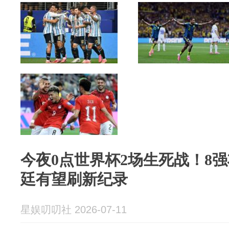
今夜0点世界杯2场生死战！8
廷有望刷新纪录
星娱叨叨社 2026-07-11