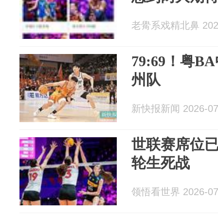
老觷系戏精北鼻 2026
79:69！粤
州队
新快报新闻 2026-07
世联赛席位
轮生死战
领悟看世界 2026-07