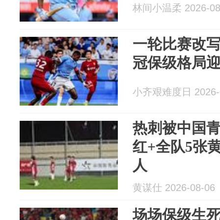
林间小温柔 2026-08
一轮比赛改
冠保级格局
小齐艰难度日 2026-0
热刺被中国
红+全队5张黄
人
黄谋仕 2026-08-06
场场保级生