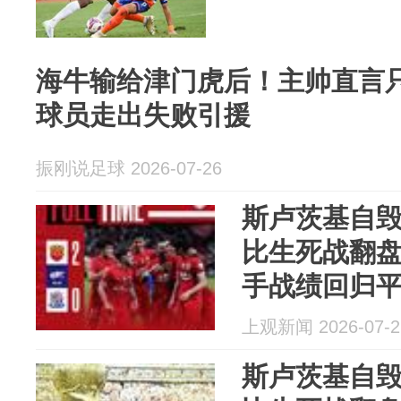
海牛输给津门虎后！主帅直言
球员走出失败引援
振刚说足球 2026-07-26
斯卢茨基自
比生死战翻
手战绩回归
上观新闻 2026-07-2
斯卢茨基自