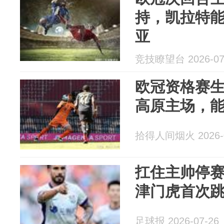
持，凯拉特
亚
竞技瞭望台 2026-07
欧冠资格赛
高原主场，
拾得人间烟火 2026-0
扛住主帅停
津门虎首次
足球报 2026-07-26