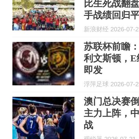
比生死战翻
手战绩回归
新浪财经 2026-07-2
苏联杯前瞻
利文斯顿，E
即发
浮萍足球 2026-07-2
澳门总决赛
主力上阵，
战