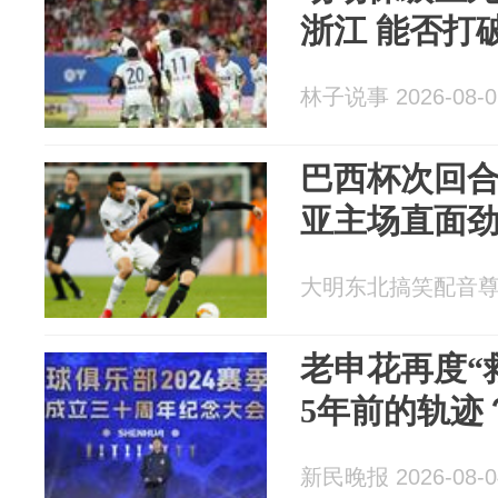
浙江 能否打
林子说事 2026-08-0
巴西杯次回合
亚主场直面
大明东北搞笑配音尊师Z
老申花再度“
5年前的轨迹
新民晚报 2026-08-0