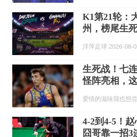
K1第21轮
州，榜尾生
浮萍足球 2026-08-0
生死战！七
怪阵亮相，
爱情的滋味我也想尝尝 2
4-2到4-5
囧哥靠一招3