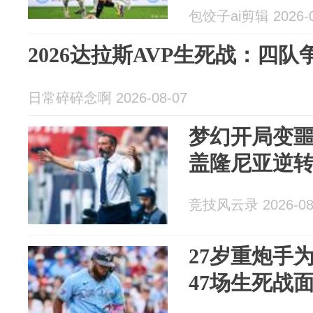
包饺子ai剪辑 2026-0
2026达拉斯AVP生死战：四
日常碎碎念啊 2026-08-07
梦幻开局变噩
盖隆尼亚逆
竞技风云录 2026-08
27岁重炮手
47场生死战