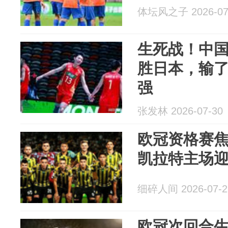
体坛风之子 2026-07
生死战！中国
胜日本，输
强
张发林 2026-07-30
欧冠资格赛
凯拉特主场
细碎人间 2026-07-2
欧冠次回合