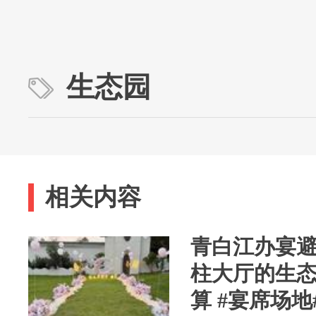
生态园
相关内容
青白江办宴
柱大厅的生
算 #宴席场地