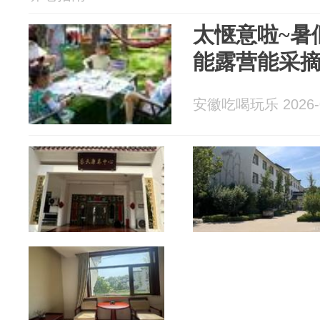
太惬意啦~暑
能露营能采摘
安徽吃喝玩乐 2026-0