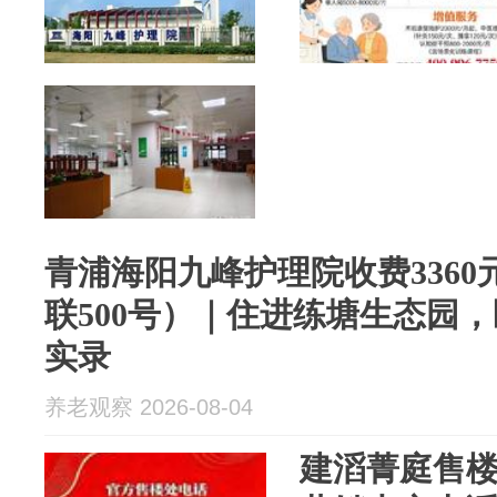
青浦海阳九峰护理院收费3360
联500号）｜住进练塘生态园，
实录
养老观察 2026-08-04
建滔菁庭售楼