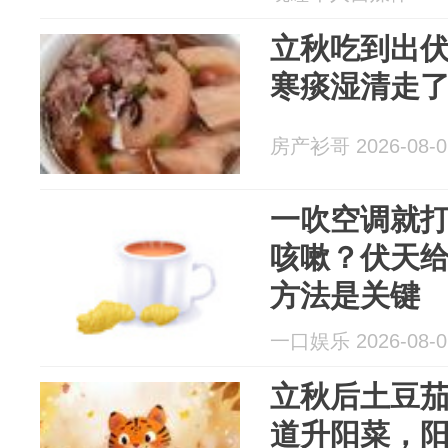
立秋吃到出伏
寒痰湿清走
房产衫哥 2026-08-0
一吹空调就
咳嗽？伏天
方法是关键
一口娱乐 2026-08-0
立秋后土豆茄
道升阳菜，