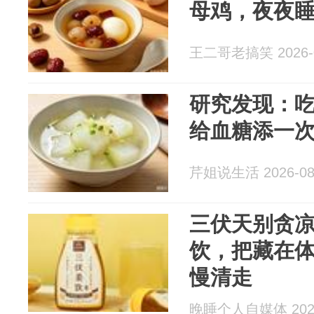
母鸡，夜夜
王二哥老搞笑 2026-0
研究发现：
给血糖添一
芹姐说生活 2026-08
三伏天别贪
饮，把藏在
慢清走
晚睡个人自媒体 2026