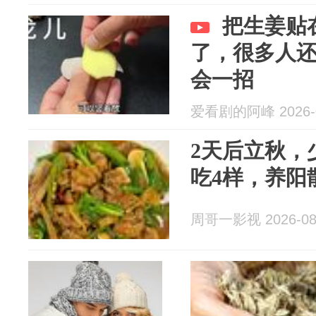
把生姜贴
了，很多人
会一招
爱看剧的阿峰 2026-0
2天后立秋，
吃4样，养阳
周哥一影视 2026-08