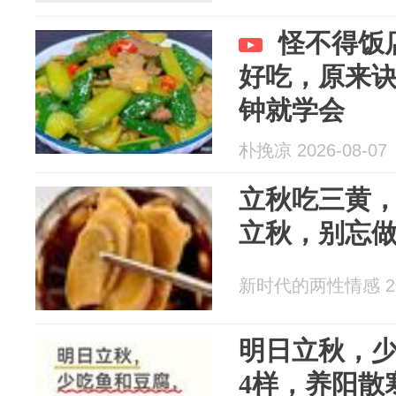
怪不得饭
好吃，原来
钟就学会
朴挽凉 2026-08-07
立秋吃三黄
立秋，别忘
新时代的两性情感 202
明日立秋，
4样，养阳散