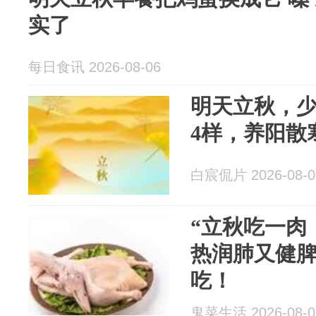
实了
每日食讯 2026-08-06
明天立秋，
4样，养阳散
白宸侃片 2026-08-0
“立秋吃一肉
热润肺又健
吃！
鬼菜生活 2026-08-0