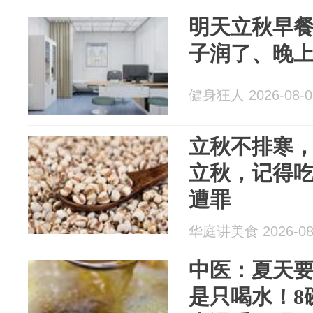
明天立秋早
子润了、晚
健身狂人 2026-08-0
立秋不排寒，
立秋，记得吃
遭罪
华庭讲美食 2026-08
中医：夏天要
是只喝水！8