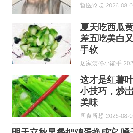
哲医论坛 2026-08-0
夏天吃西瓜
差五吃美白
手软
居家装修小能手 2026
这才是红薯
小技巧，炒
美味
所食所想 2026-08-0
明天立秋早餐把鸡蛋换成它 嗓