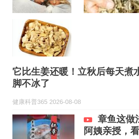
它比生姜还暖！立秋后每天煮
脚不冰了
健康科普365 2026-08-08
章鱼这做
阿姨亲授，