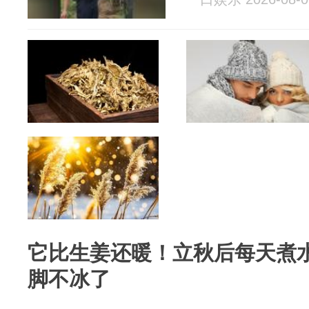
它比生姜还暖！立秋后每天煮
脚不冰了