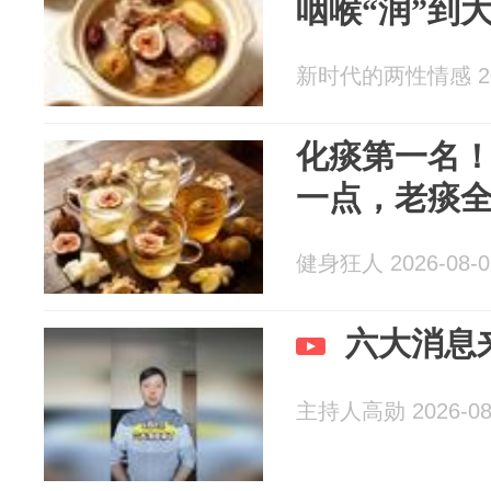
咽喉“润”到
新时代的两性情感 202
化痰第一名
一点，老痰
健身狂人 2026-08-0
六大消息
主持人高勋 2026-08