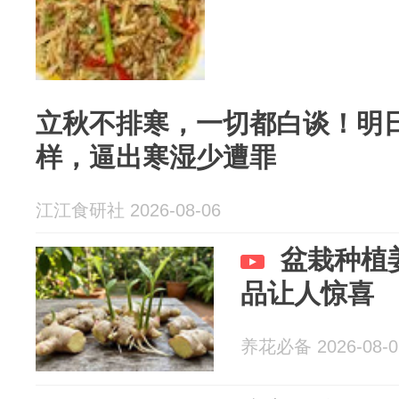
立秋不排寒，一切都白谈！明
样，逼出寒湿少遭罪
江江食研社 2026-08-06
盆栽种植
品让人惊喜
养花必备 2026-08-0