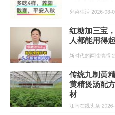
鬼菜生活 2026-08-0
红糖加三宝，
人都能用得
新时代的两性情感 202
传统九制黄
黄精煲汤配
材
江南在线头条 2026-0