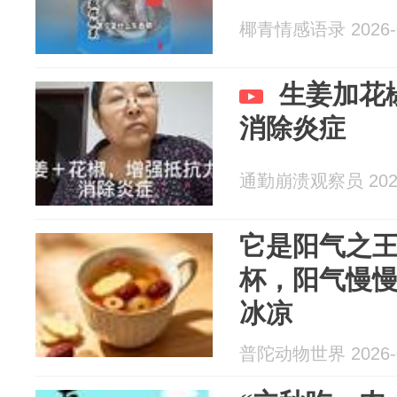
椰青情感语录 2026-0
生姜加花
消除炎症
通勤崩溃观察员 2026
它是阳气之
杯，阳气慢
冰凉
普陀动物世界 2026-0