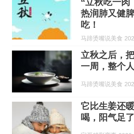
“立秋吃一肉
热润肺又健
吃！
马蹄烫嘴说美食 2026
立秋之后，
一周，整个
马蹄烫嘴说美食 2026
它比生姜还
喝，阳气足