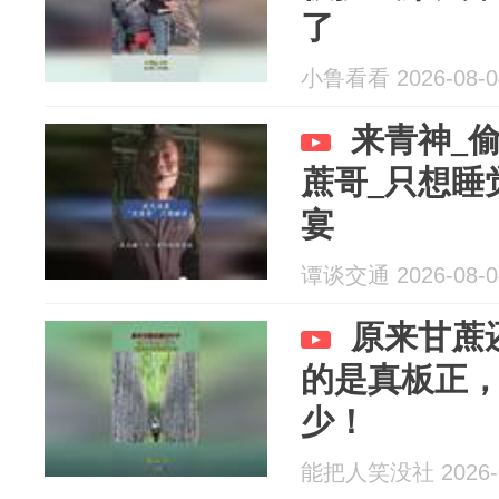
了
小鲁看看 2026-08-0
来青神_偷
蔗哥_只想睡
宴
谭谈交通 2026-08-0
原来甘蔗
的是真板正
少！
能把人笑没社 2026-0