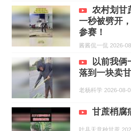
农村划甘
一秒被劈开
参赛！
酱酱侃一侃 2026-08
以前我俩
落到一块卖
老杨科学 2026-08-0
甘蔗梢腐
叶县天意种甘蔗 2026