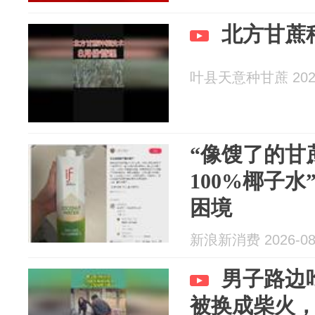
北方甘蔗
叶县天意种甘蔗 2026
“像馊了的甘
100%椰子水
困境
新浪新消费 2026-08
男子路边
被换成柴火