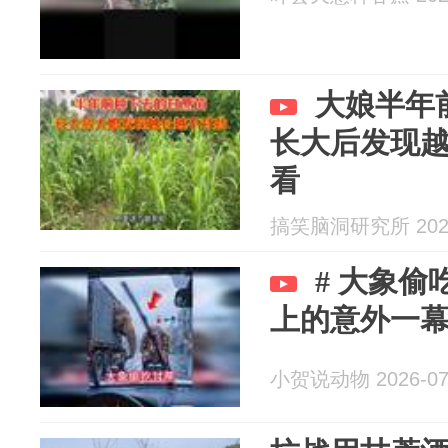
大娘半年
长大后发现
看
搞笑脑洞研究所 2026
# 大象偷
上的意外一
小贺说动物 2026-07