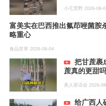
小乇荒野 2026-08-0
富美实在巴西推出氟茚唑菌胺
略重心
食品世界 2026-08-04
把甘蔗裹
蔗真的更甜
美人茶话会 2026-08
给广西人