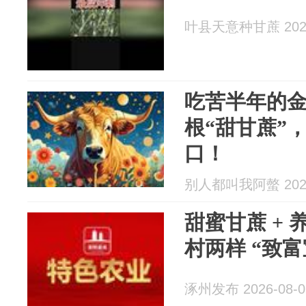
叶县天意种甘蔗 2026
吃苦半年的
根“甜甘蔗”
口！
别人都叫我阿螫 2026
甜蜜甘蔗 +
村两样 “致富
涿州发布 2026-08-0