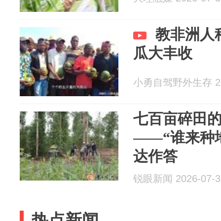
教非洲人
瓜大丰收
小勇自驾野外生存 202
七百亩碎田的
——“谁来种
达作答
锐眼新闻 2026-07-3
热点新闻