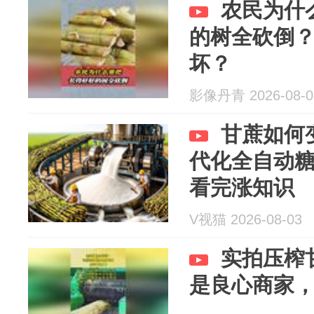
农民为什
的树全砍倒
坏？
影像丹青 2026-08-0
甘蔗如何
代化全自动
看完涨知识
V视猫 2026-08-03
实拍压榨
是良心商家