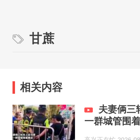
甘蔗
相关内容
夫妻俩三
一群城管围
高兴正在忙 2026-08