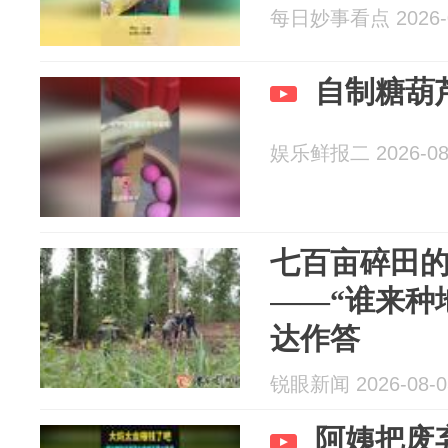
每日妙事看点 2026-0
自制糖葫
娱乐鲜报二 2026-08
七百亩碎田的
——“谁来种
达作答
锐眼新闻 2026-08-0
阿姨把废