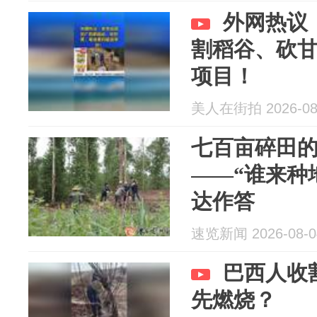
外网热议
割稻谷、砍
项目！
美人在街拍 2026-08
七百亩碎田的
——“谁来种
达作答
速览新闻 2026-08-0
巴西人收
先燃烧？