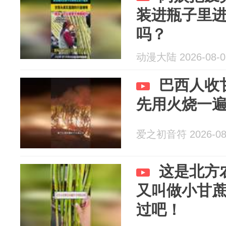
装进瓶子里
吗？
动漫大陆 2026-08-0
巴西人收
先用火烧一
爱之初音符 2026-08
这是北方
又叫做小甘
过吧！